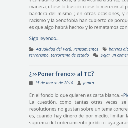
manera, el «se lo buscó» o «se lo merece» al
bandera del mismo–; en otras ocasiones, y
racismo y la xenofobia han cubierto de porq
es que algo habrá hecho» y lo rematamos con e
Siga leyendo…
Actualidad del Perú
,
Pensamientos
barrios al
terrorismo
,
terrorismo de estado
Dejar un comen
¿»Poner freno» al TC?
15 de marzo de 2010
Jomra
En el fondo lo que quieren es carta blanca. «
Pi
La cuestión, como tantas otras veces, se
resoluciones no gustan sobre un tema concret
es, cuando hay dinero de por medio, limitar l
suprema del ordenamiento jurídico cuya garantí