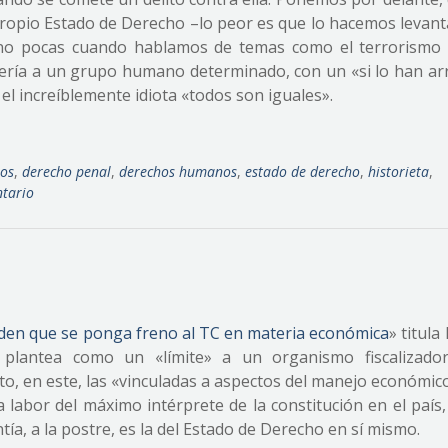
 propio Estado de Derecho –lo peor es que lo hacemos levant
 no pocas cuando hablamos de temas como el terrorismo 
uería a un grupo humano determinado, con un «si lo han ar
l increíblemente idiota «todos son iguales».
tos
,
derecho penal
,
derechos humanos
,
estado de derecho
,
historieta
,
tario
den que se ponga freno al TC en materia económica
» titula
 plantea como un «límite» a un organismo fiscalizado
o, en este, las «vinculadas a aspectos del manejo económico
a labor del máximo intérprete de la constitución en el paí
a, a la postre, es la del Estado de Derecho en sí mismo.