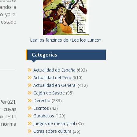
ando la
o ya el
restado
Lea los fanzines de «Lee los Lunes»
Categorías
Actualidad de España
(603)
Actualidad del Perú
(610)
Actualidad en General
(412)
Cajón de Sastre
(95)
Derecho
(283)
 Perú21.
Escritos
(42)
r cuyas
Garabatos
(129)
», esto
s, norma
Juegos de mesa y rol
(85)
Otras sobre cultura
(36)