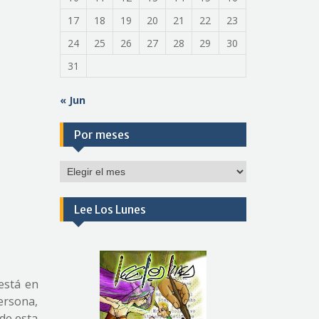
17
18
19
20
21
22
23
24
25
26
27
28
29
30
31
« Jun
Por meses
Por
meses
Lee Los Lunes
está en
ersona,
 de esta