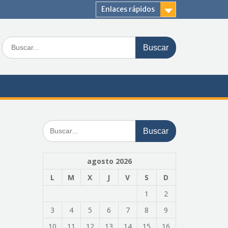
Enlaces rápidos
Buscar:
Buscar:
agosto 2026
L
M
X
J
V
S
D
1
2
3
4
5
6
7
8
9
10
11
12
13
14
15
16