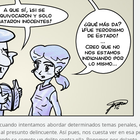
cuando intentamos abordar determinados temas penales, 
l presunto delincuente. Así pues, nos cuesta ver en esa p
uando se comete un delito contra ella. Ponemos por delante,