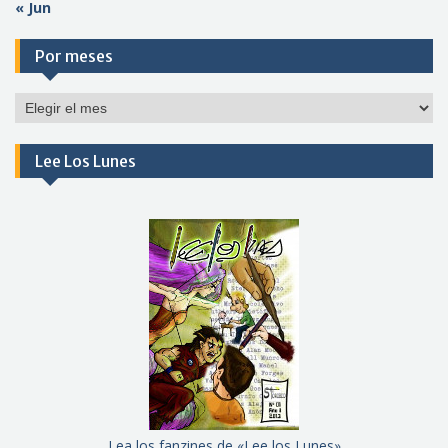
« Jun
Por meses
Por
meses
Lee Los Lunes
Lea los fanzines de «Lee los Lunes»