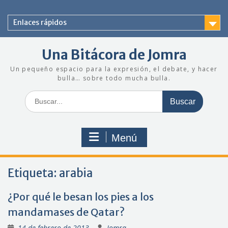
Saltar
al
Enlaces rápidos
contenido
Una Bitácora de Jomra
Un pequeño espacio para la expresión, el debate, y hacer
bulla… sobre todo mucha bulla.
Buscar:
Menú
Etiqueta:
arabia
¿Por qué le besan los pies a los
mandamases de Qatar?
14 de febrero de 2013
Jomra