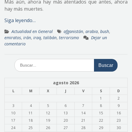
Más aún, ahora hay más atentados que antes, ahora
hay más muertes.
Siga leyendo…
Actualidad en General
afganistán
,
arabia
,
bush
,
emiratos
,
irán
,
iraq
,
talibán
,
terrorismo
Dejar un
comentario
Buscar:
agosto 2026
L
M
X
J
V
S
D
1
2
3
4
5
6
7
8
9
10
11
12
13
14
15
16
17
18
19
20
21
22
23
24
25
26
27
28
29
30