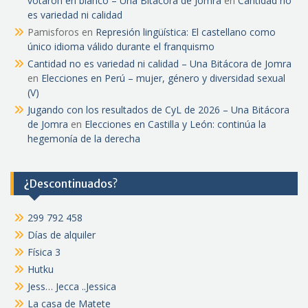
votaron en blanco – Una Bitácora de Jomra
en
Cantidad no
es variedad ni calidad
Pamisforos
en
Represión lingüística: El castellano como
único idioma válido durante el franquismo
Cantidad no es variedad ni calidad – Una Bitácora de Jomra
en
Elecciones en Perú – mujer, género y diversidad sexual
(V)
Jugando con los resultados de CyL de 2026 – Una Bitácora
de Jomra
en
Elecciones en Castilla y León: continúa la
hegemonía de la derecha
¿Descontinuados?
299 792 458
Días de alquiler
Física 3
Hutku
Jess… Jecca ..Jessica
La casa de Matete