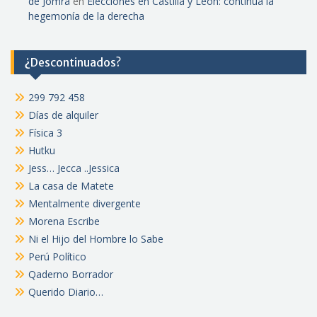
de Jomra
en
Elecciones en Castilla y León: continúa la
hegemonía de la derecha
¿Descontinuados?
299 792 458
Días de alquiler
Física 3
Hutku
Jess… Jecca ..Jessica
La casa de Matete
Mentalmente divergente
Morena Escribe
Ni el Hijo del Hombre lo Sabe
Perú Político
Qaderno Borrador
Querido Diario…