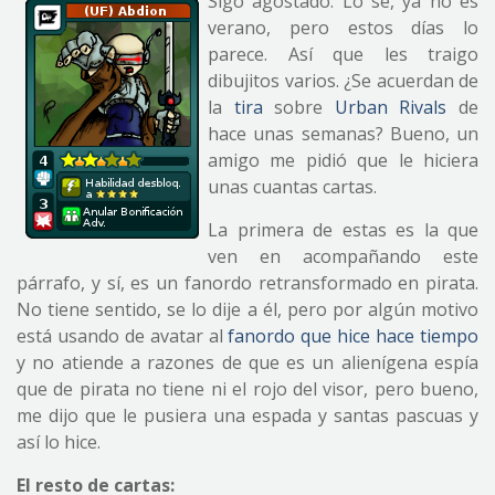
Sigo agostado. Lo sé, ya no es
verano, pero estos días lo
parece. Así que les traigo
dibujitos varios. ¿Se acuerdan de
la
tira
sobre
Urban Rivals
de
hace unas semanas? Bueno, un
amigo me pidió que le hiciera
unas cuantas cartas.
La primera de estas es la que
ven en acompañando este
párrafo, y sí, es un fanordo retransformado en pirata.
No tiene sentido, se lo dije a él, pero por algún motivo
está usando de avatar al
fanordo que hice hace tiempo
y no atiende a razones de que es un alienígena espía
que de pirata no tiene ni el rojo del visor, pero bueno,
me dijo que le pusiera una espada y santas pascuas y
así lo hice.
El resto de cartas: