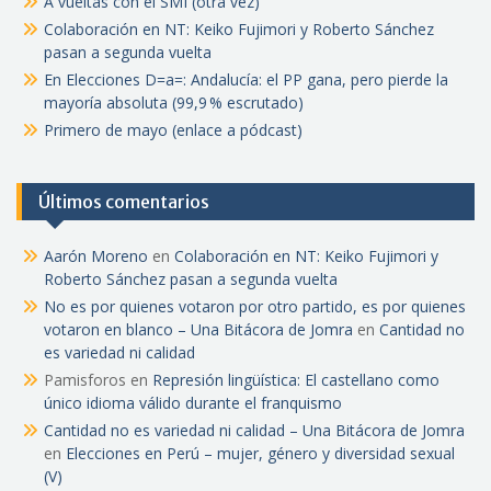
A vueltas con el SMI (otra vez)
Colaboración en NT: Keiko Fujimori y Roberto Sánchez
pasan a segunda vuelta
En Elecciones D=a=: Andalucía: el PP gana, pero pierde la
mayoría absoluta (99,9 % escrutado)
Primero de mayo (enlace a pódcast)
Últimos comentarios
Aarón Moreno
en
Colaboración en NT: Keiko Fujimori y
Roberto Sánchez pasan a segunda vuelta
No es por quienes votaron por otro partido, es por quienes
votaron en blanco – Una Bitácora de Jomra
en
Cantidad no
es variedad ni calidad
Pamisforos
en
Represión lingüística: El castellano como
único idioma válido durante el franquismo
Cantidad no es variedad ni calidad – Una Bitácora de Jomra
en
Elecciones en Perú – mujer, género y diversidad sexual
(V)