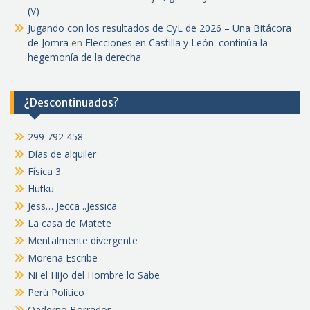
(V)
Jugando con los resultados de CyL de 2026 – Una Bitácora
de Jomra
en
Elecciones en Castilla y León: continúa la
hegemonía de la derecha
¿Descontinuados?
299 792 458
Días de alquiler
Física 3
Hutku
Jess… Jecca ..Jessica
La casa de Matete
Mentalmente divergente
Morena Escribe
Ni el Hijo del Hombre lo Sabe
Perú Político
Qaderno Borrador