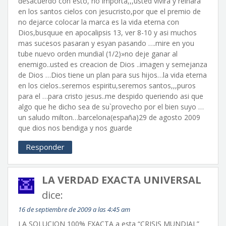
desacuerdo con esto, no importa,,,usted vivira y reinara
en los santos cielos con jesucristo,por que el premio de
no dejarce colocar la marca es la vida eterna con
Dios,busquue en apocalipsis 13, ver 8-10 y asi muchos
mas sucesos pasaran y esyan pasando ….mire en you
tube nuevo orden mundial (1/2)»no deje ganar al
enemigo..usted es creacion de Dios ..imagen y semejanza
de Dios …Dios tiene un plan para sus hijos…la vida eterna
en los cielos..seremos espiritu,seremos santos,,,puros
para el …para cristo jesus..me despido queriendo asi que
algo que he dicho sea de su`provecho por el bien suyo …
un saludo milton…barcelona(españa)29 de agosto 2009
que dios nos bendiga y nos guarde
Responder
LA VERDAD EXACTA UNIVERSAL
dice:
16 de septiembre de 2009 a las 4:45 am
LA SOLUCION 100% EXACTA a esta “CRISIS MUNDIAL”