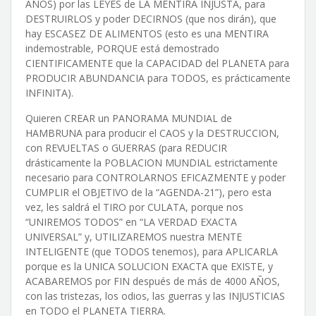
AÑOS) por las LEYES de LA MENTIRA INJUSTA, para
DESTRUIRLOS y poder DECIRNOS (que nos dirán), que
hay ESCASEZ DE ALIMENTOS (esto es una MENTIRA
indemostrable, PORQUE está demostrado
CIENTIFICAMENTE que la CAPACIDAD del PLANETA para
PRODUCIR ABUNDANCIA para TODOS, es prácticamente
INFINITA).
Quieren CREAR un PANORAMA MUNDIAL de
HAMBRUNA para producir el CAOS y la DESTRUCCION,
con REVUELTAS o GUERRAS (para REDUCIR
drásticamente la POBLACION MUNDIAL estrictamente
necesario para CONTROLARNOS EFICAZMENTE y poder
CUMPLIR el OBJETIVO de la “AGENDA-21”), pero esta
vez, les saldrá el TIRO por CULATA, porque nos
“UNIREMOS TODOS” en “LA VERDAD EXACTA
UNIVERSAL” y, UTILIZAREMOS nuestra MENTE
INTELIGENTE (que TODOS tenemos), para APLICARLA
porque es la UNICA SOLUCION EXACTA que EXISTE, y
ACABAREMOS por FIN después de más de 4000 AÑOS,
con las tristezas, los odios, las guerras y las INJUSTICIAS
en TODO el PLANETA TIERRA.