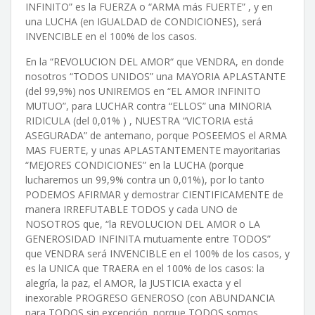
INFINITO” es la FUERZA o “ARMA más FUERTE” , y en
una LUCHA (en IGUALDAD de CONDICIONES), será
INVENCIBLE en el 100% de los casos.
En la “REVOLUCION DEL AMOR“ que VENDRA, en donde
nosotros “TODOS UNIDOS” una MAYORIA APLASTANTE
(del 99,9%) nos UNIREMOS en “EL AMOR INFINITO
MUTUO”, para LUCHAR contra “ELLOS” una MINORIA
RIDICULA (del 0,01% ) , NUESTRA “VICTORIA está
ASEGURADA” de antemano, porque POSEEMOS el ARMA
MAS FUERTE, y unas APLASTANTEMENTE mayoritarias
“MEJORES CONDICIONES” en la LUCHA (porque
lucharemos un 99,9% contra un 0,01%), por lo tanto
PODEMOS AFIRMAR y demostrar CIENTIFICAMENTE de
manera IRREFUTABLE TODOS y cada UNO de
NOSOTROS que, “la REVOLUCION DEL AMOR o LA
GENEROSIDAD INFINITA mutuamente entre TODOS”
que VENDRA será INVENCIBLE en el 100% de los casos, y
es la UNICA que TRAERA en el 100% de los casos: la
alegría, la paz, el AMOR, la JUSTICIA exacta y el
inexorable PROGRESO GENEROSO (con ABUNDANCIA
para TODOS sin excepción, porque TODOS somos