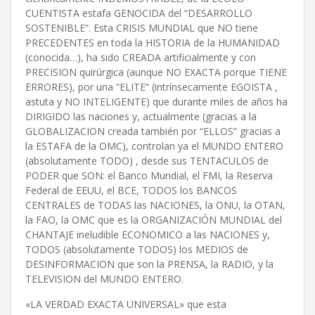
CUENTISTA estafa GENOCIDA del “DESARROLLO
SOSTENIBLE”. Esta CRISIS MUNDIAL que NO tiene
PRECEDENTES en toda la HISTORIA de la HUMANIDAD
(conocida…), ha sido CREADA artificialmente y con
PRECISION quirúrgica (aunque NO EXACTA porque TIENE
ERRORES), por una “ELITE” (intrínsecamente EGOISTA ,
astuta y NO INTELIGENTE) que durante miles de años ha
DIRIGIDO las naciones y, actualmente (gracias a la
GLOBALIZACION creada también por “ELLOS” gracias a
la ESTAFA de la OMC), controlan ya el MUNDO ENTERO
(absolutamente TODO) , desde sus TENTACULOS de
PODER que SON: el Banco Mundial, el FMI, la Reserva
Federal de EEUU, el BCE, TODOS los BANCOS
CENTRALES de TODAS las NACIONES, la ONU, la OTAN,
la FAO, la OMC que es la ORGANIZACIÓN MUNDIAL del
CHANTAJE ineludible ECONOMICO a las NACIONES y,
TODOS (absolutamente TODOS) los MEDIOS de
DESINFORMACION que son la PRENSA, la RADIO, y la
TELEVISION del MUNDO ENTERO.
«LA VERDAD EXACTA UNIVERSAL» que esta