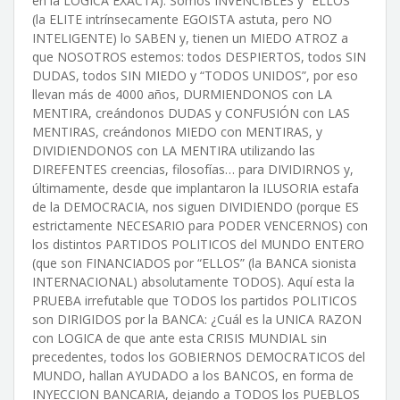
en la LOGICA EXACTA). Somos INVENCIBLES y “ELLOS”
(la ELITE intrínsecamente EGOISTA astuta, pero NO
INTELIGENTE) lo SABEN y, tienen un MIEDO ATROZ a
que NOSOTROS estemos: todos DESPIERTOS, todos SIN
DUDAS, todos SIN MIEDO y “TODOS UNIDOS”, por eso
llevan más de 4000 años, DURMIENDONOS con LA
MENTIRA, creándonos DUDAS y CONFUSIÓN con LAS
MENTIRAS, creándonos MIEDO con MENTIRAS, y
DIVIDIENDONOS con LA MENTIRA utilizando las
DIREFENTES creencias, filosofías… para DIVIDIRNOS y,
últimamente, desde que implantaron la ILUSORIA estafa
de la DEMOCRACIA, nos siguen DIVIDIENDO (porque ES
estrictamente NECESARIO para PODER VENCERNOS) con
los distintos PARTIDOS POLITICOS del MUNDO ENTERO
(que son FINANCIADOS por “ELLOS” (la BANCA sionista
INTERNACIONAL) absolutamente TODOS). Aquí esta la
PRUEBA irrefutable que TODOS los partidos POLITICOS
son DIRIGIDOS por la BANCA: ¿Cuál es la UNICA RAZON
con LOGICA de que ante esta CRISIS MUNDIAL sin
precedentes, todos los GOBIERNOS DEMOCRATICOS del
MUNDO, hallan AYUDADO a los BANCOS, en forma de
INYECCION BANCARIA, dejando a TODOS los PUEBLOS