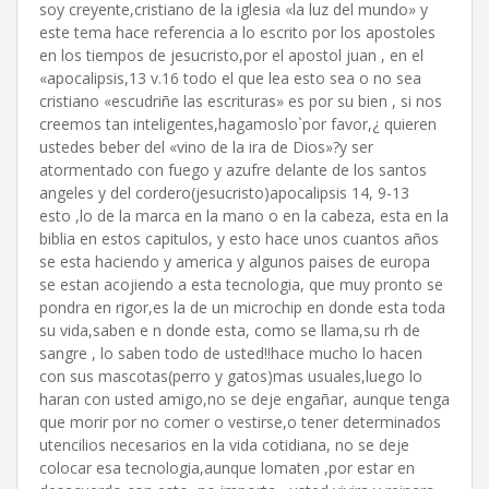
soy creyente,cristiano de la iglesia «la luz del mundo» y
este tema hace referencia a lo escrito por los apostoles
en los tiempos de jesucristo,por el apostol juan , en el
«apocalipsis,13 v.16 todo el que lea esto sea o no sea
cristiano «escudriñe las escrituras» es por su bien , si nos
creemos tan inteligentes,hagamoslo`por favor,¿ quieren
ustedes beber del «vino de la ira de Dios»?y ser
atormentado con fuego y azufre delante de los santos
angeles y del cordero(jesucristo)apocalipsis 14, 9-13
esto ,lo de la marca en la mano o en la cabeza, esta en la
biblia en estos capitulos, y esto hace unos cuantos años
se esta haciendo y america y algunos paises de europa
se estan acojiendo a esta tecnologia, que muy pronto se
pondra en rigor,es la de un microchip en donde esta toda
su vida,saben e n donde esta, como se llama,su rh de
sangre , lo saben todo de usted!!hace mucho lo hacen
con sus mascotas(perro y gatos)mas usuales,luego lo
haran con usted amigo,no se deje engañar, aunque tenga
que morir por no comer o vestirse,o tener determinados
utencilios necesarios en la vida cotidiana, no se deje
colocar esa tecnologia,aunque lomaten ,por estar en