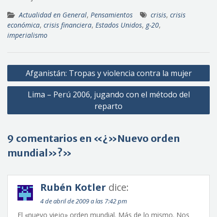
Actualidad en General
,
Pensamientos
crisis
,
crisis
económica
,
crisis financiera
,
Estados Unidos
,
g-20
,
imperialismo
Navegación
Afganistán: Tropas y violencia contra la mujer
de
Lima – Perú 2006, jugando con el método del
entradas
reparto
9 comentarios en «¿»Nuevo orden
mundial»?»
Rubén Kotler
dice:
4 de abril de 2009 a las 7:42 pm
El «nuevo viejo» orden mundial. Más de lo mismo. Nos