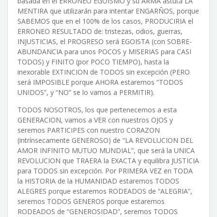
basada en el ERRONEO EGOISMO y su ARMA astuta LA
MENTIRA que utilizarán para intentar ENGARÑOS, porque
SABEMOS que en el 100% de los casos, PRODUCIRIA el
ERRONEO RESULTADO de: tristezas, odios, guerras,
INJUSTICIAS, el PROGRESO será EGOISTA (con SOBRE-
ABUNDANCIA para unos POCOS y MISERIAS para CASI
TODOS) y FINITO (por POCO TIEMPO), hasta la
inexorable EXTINCION de TODOS sin excepción (PERO
será IMPOSIBLE porque AHORA estaremos “TODOS
UNIDOS”, y “NO” se lo vamos a PERMITIR).
TODOS NOSOTROS, los que pertenecemos a esta
GENERACION, vamos a VER con nuestros OJOS y
seremos PARTICIPES con nuestro CORAZON
(intrínsecamente GENEROSO) de “LA REVOLUCION DEL
AMOR INFINITO MUTUO MUNDIAL”, que será la UNICA
REVOLUCION que TRAERA la EXACTA y equilibra JUSTICIA
para TODOS sin excepción. Por PRIMERA VEZ en TODA
la HISTORIA de la HUMANIDAD estaremos TODOS
ALEGRES porque estaremos RODEADOS de “ALEGRIA”,
seremos TODOS GENEROS porque estaremos
RODEADOS de “GENEROSIDAD”, seremos TODOS