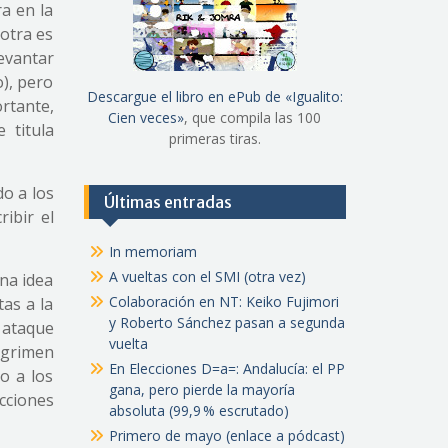
a en la
 otra es
evantar
), pero
Descargue el libro en ePub de «Igualito:
rtante,
Cien veces»
, que compila las 100
 titula
primeras tiras.
do a los
Últimas entradas
ibir el
In memoriam
A vueltas con el SMI (otra vez)
una idea
Colaboración en NT: Keiko Fujimori
as a la
y Roberto Sánchez pasan a segunda
 ataque
vuelta
sgrimen
En Elecciones D=a=: Andalucía: el PP
o a los
gana, pero pierde la mayoría
cciones
absoluta (99,9 % escrutado)
Primero de mayo (enlace a pódcast)