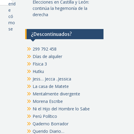
Elecciones en Castilla y León:
end
continúa la hegemonía de la
e
derecha
có
mo
se
¿Descontinuados?
299 792 458
Días de alquiler
Física 3
Hutku
Jess… Jecca ..Jessica
La casa de Matete
Mentalmente divergente
Morena Escribe
Ni el Hijo del Hombre lo Sabe
Perú Político
Qaderno Borrador
Querido Diario…