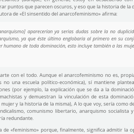
rar puntos que parecen oscuros, y eso que la historia de la
 autora de «El sinsentido del anarcofeminismo» afirma:
l anarquismo] aparecerían ya serias dudas sobre la no duplici
rquismo, ya que éste último englobaría al primero en su conj
 ser humano de toda dominación, esto incluye también a las muje
arte con el todo. Aunque el anarcofeminismo no es, prop
s no una escuela político-económica), sí mantiene plante
ones (por ejemplo, la explicación que se da a la dominació
 machistas y demuestran la vinculación de esta dominació
 mujer y la historia de la misma), A lo que voy, sería como d
ndicalismo, comunismo libertario, anarquismo socialista 
ría redundante.
a de «feminismo» porque, finalmente, significa admitir la 