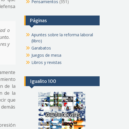
Pensamientos
(351)
 defensa
Páginas
dad o
Apuntes sobre la reforma laboral
unto.
(libro)
res y
Garabatos
Juegos de mesa
Libros y revistas
iamente
amiento
Igualito 100
n de la
n de la
ecir que
y demás
opresión