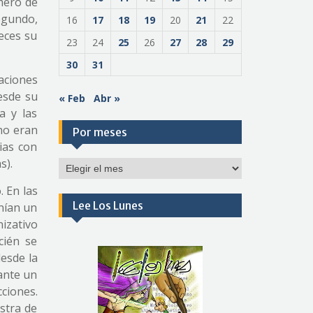
imero de
segundo,
16
17
18
19
20
21
22
eces su
23
24
25
26
27
28
29
30
31
aciones
esde su
« Feb
Abr »
a y las
 no eran
Por meses
ias con
s).
Por
meses
. En las
Lee Los Lunes
enían un
izativo
cién se
desde la
rante un
ciones.
estra de