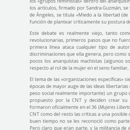
los «grupos feministas» dentro del anarquismo,
los artículos, firmado por Sandra Guzmán, se 
de Ángeles, se titula «Miedo a la libertad (
función de plantear críticamente su postura d
Este debate es realmente viejo, tanto como
revolucionarias, primeros pasos que no fuero
primera línea ataca cualquier tipo de auto
discriminaciones que ella genera, pero como sa
pocos los anarquistas machistas (algunos s
respecto al rol de la mujer en el seno familiar
El tema de las «organizaciones específicas» si
épocas de mayor auge de las ideas libertarias e
peso social realmente importante) un grupo 
propuesto por la CNT y deciden crear su p
formaron oficialmente en el 36 (
Mujeres Libert
CNT como del resto las críticas a una posible
buen tiempo no se les reconoció como parte d
Pero claro que eran parte, y la militancia de