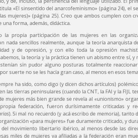
 y de, incluso, la pertinencia del lenguaje utilizado. El pr
titula «El sinsentido del anarcofeminismo» (página 24), el 
de las mujeres)» (página 25). Creo que ambos cumplen con cr
e una forma, además, didáctica.
 la propia participación de las mujeres en las organiz
n nada sencillos realmente, aunque la teoría anarquista d
ridad y de opresión, y con ello toda la opresión machist
bemos, la teoría y la práctica tienen un abismo entre sí, y
ostenían sin pudor alguno posturas totalmente reaccionar
, por suerte no se les hacía gran caso, al menos en esos tema
empre ha sido, como digo (y dicen dichos artículos) polémico
n las tierras peninsulares (cuando la CNT, la FAI y la FIJL t
de mujeres más bien grande se revela al «unionismo» organ
ropia federación, fueron durísimamente criticadas y re
arias
). Si mal no recuerdo (y acá escribo de memoria), tanto 
 organización «para mujeres» fue duramente criticado, y du
el movimiento libertario ibérico, al menos desde las direc
 esas miles de mujeres ya afiliadas a la federación eran mu