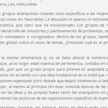
a, y es, indiscutible.
 grupos anarquistas creando unos específicos a las mujer
sí como los favorables. La discución ni avanza ni retrocede
ráctica, que claro que ha evolucionado: Los grupos de 
l desarrollo de soluciones y planteamiento de problemas, a
co «olvidados» o «congelados» dentro de los grupos, llam
bate global sobre el resto de temas. ¿Entonces cuál es el p
la misma vehemencia (y no se hace ahora) la existenci
(que, al no exigir edad máxima de pertenencia, contaba en s
ad), ¿por qué un grupo propio para jóvenes es aceptable 
mos no es tanto con una idea fundacional de lo inútil que 
quismo organizado
(otro debate que dejaré totalmente al lad
jer, al menos al principio (en esas remotas épocas de las
á en las ideas y las propias bases tanto del anarquismo en
tienen las posturas de las
organizaciones específicas de muje
resantes (aunque, en general, estoy en desacuerdo con