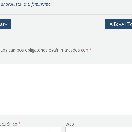
,
anarquista
,
cnt
,
feminismo
lar»
AlB: «Al 
Los campos obligatorios están marcados con
*
lectrónico
*
Web