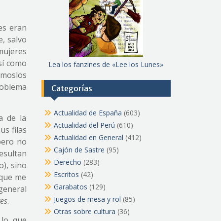
es eran
, salvo
mujeres
sí como
Lea los fanzines de «Lee los Lunes»
émoslos
roblema
Categorías
Actualidad de España
(603)
a de la
Actualidad del Perú
(610)
us filas
Actualidad en General
(412)
pero no
Cajón de Sastre
(95)
resultan
Derecho
(283)
o), sino
Escritos
(42)
 que me
Garabatos
(129)
 general
Juegos de mesa y rol
(85)
res
.
Otras sobre cultura
(36)
 lo que