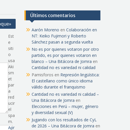
Últimos comentarios
Toque»
Aarón Moreno
en
Colaboración en
NT: Keiko Fujimori y Roberto
Est
Sánchez pasan a segunda vuelta
e
siti
No es por quienes votaron por otro
o
partido, es por quienes votaron en
usa
blanco – Una Bitácora de Jomra
en
Aki
Cantidad no es variedad ni calidad
sm
Pamisforos
en
Represión lingüística:
et
El castellano como único idioma
par
válido durante el franquismo
a
Cantidad no es variedad ni calidad –
red
Una Bitácora de Jomra
en
ucir
Elecciones en Perú – mujer, género
el
y diversidad sexual (V)
spa
Jugando con los resultados de CyL
m.
de 2026 – Una Bitácora de Jomra
en
Apr