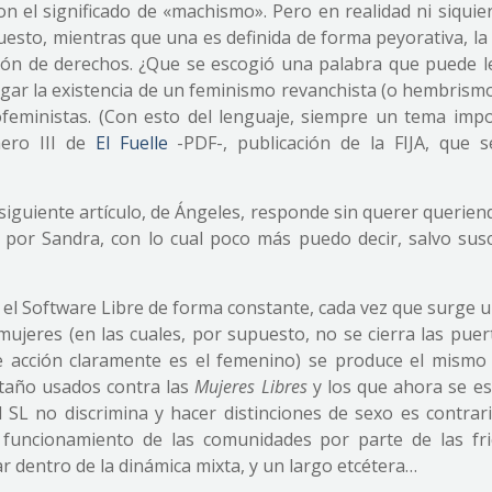
n el significado de «machismo». Pero en realidad ni siquier
esto, mientras que una es definida de forma peyorativa, la
ción de derechos. ¿Que se escogió una palabra que puede l
gar la existencia de un feminismo revanchista (o hembrismo
feministas. (Con esto del lenguaje, siempre un tema impo
mero III de
El Fuelle
-PDF-, publicación de la FIJA, que se
iguiente artículo, de Ángeles, responde sin querer querien
or Sandra, con lo cual poco más puedo decir, salvo suscr
n el Software Libre de forma constante, cada vez que surge 
ujeres (en las cuales, por supuesto, no se cierra las puert
 acción claramente es el femenino) se produce el mismo
ntaño usados contra las
Mujeres Libres
y los que ahora se e
SL no discrimina y hacer distinciones de sexo es contrari
 funcionamiento de las comunidades por parte de las fri
 dentro de la dinámica mixta, y un largo etcétera…