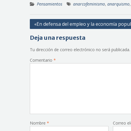
Pensamientos
anarcofeminismo
,
anarquismo
Navegación
«En defensa del empleo y la economía popu
de
Deja una respuesta
entradas
Tu dirección de correo electrónico no será publicada.
Comentario
*
Nombre
*
Correo e