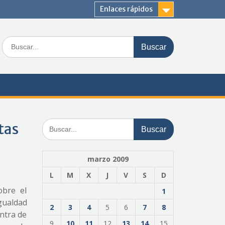
Enlaces rápidos
Buscar:
Buscar:
tas
marzo 2009
L
M
X
J
V
S
D
obre el
1
gualdad
2
3
4
5
6
7
8
ontra de
9
10
11
12
13
14
15