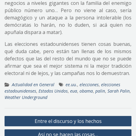
negocios a niveles gigantes con la familia del enemigo
público número uno… Pero no viene al caso, sería
demagógico y un ataque a la persona intolerable (los
demócratas lo harán, no lo duden, si acá quien no
apuñala dispara a matar).
Las elecciones estadounidenses tienen cosas buenas,
qué duda cabe, pero están tan llenas de los mismos
defectos que las del resto del mundo que no se puede
afirmar que sea el mejor sistema ni la mejor tradición
electoral ni de lejos, y las campañas nos lo demuestran.
Actualidad en General
ee.uu.
,
elecciones
,
elecciones
estadounidenses
,
Estados Unidos
,
eua
,
obama
,
palin
,
Sarah Palin
,
Weather Underground
Navegación
Entre el discurso y los hechos
de
Así no se hacen las cosas…
entradas