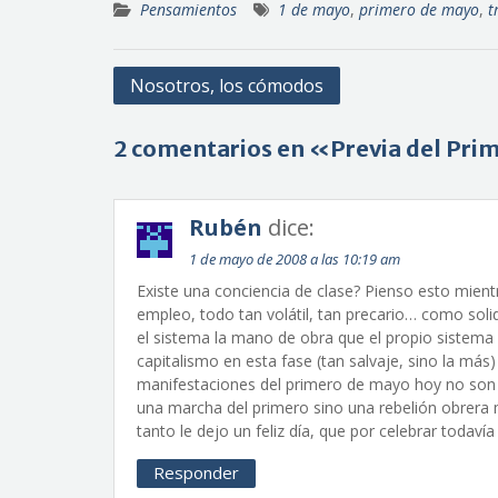
Pensamientos
1 de mayo
,
primero de mayo
,
t
Navegación
Nosotros, los cómodos
de
entradas
2 comentarios en «Previa del Pr
Rubén
dice:
1 de mayo de 2008 a las 10:19 am
Existe una conciencia de clase? Pienso esto mient
empleo, todo tan volátil, tan precario… como so
el sistema la mano de obra que el propio sistema
capitalismo en esta fase (tan salvaje, sino la má
manifestaciones del primero de mayo hoy no son lo
una marcha del primero sino una rebelión obrera
tanto le dejo un feliz día, que por celebrar todavía
Responder