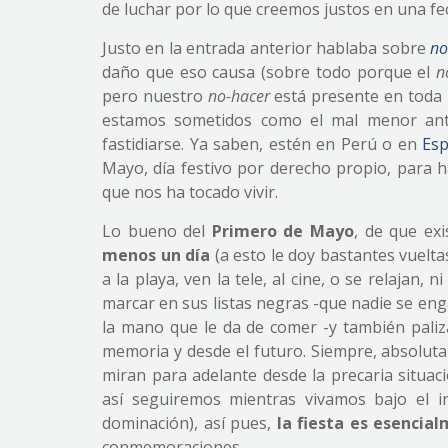
de luchar por lo que creemos justos en una f
Justo en la entrada anterior hablaba sobre
no
daño que eso causa (sobre todo porque el
n
pero nuestro
no-hacer
está presente en toda 
estamos sometidos como el mal menor ant
fastidiarse. Ya saben, estén en Perú o en
Es
Mayo, día festivo por derecho propio, para
que nos ha tocado vivir.
Lo bueno del
Primero de Mayo
, de que ex
menos un día
(a esto le doy bastantes vuelta
a la playa, ven la tele, al cine, o se relajan
marcar en sus listas negras -que nadie se enga
la mano que le da de comer -y también paliza
memoria y desde el futuro. Siempre, absoluta
miran para adelante desde la precaria situaci
así seguiremos mientras vivamos bajo el i
dominación), así pues,
la fiesta es esencial
conmemoraciones…