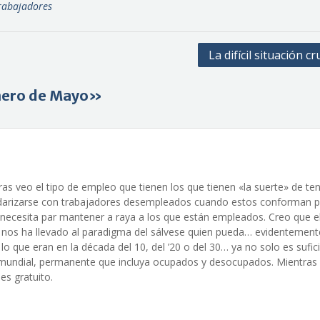
rabajadores
La difícil situación c
imero de Mayo»
ras veo el tipo de empleo que tienen los que tienen «la suerte» de te
lidarizarse con trabajadores desempleados cuando estos conforman 
 necesita par mantener a raya a los que están empleados. Creo que e
s) nos ha llevado al paradigma del sálvese quien pueda… evidentement
 que eran en la década del 10, del ’20 o del 30… ya no solo es sufic
 mundial, permanente que incluya ocupados y desocupados. Mientras
 es gratuito.