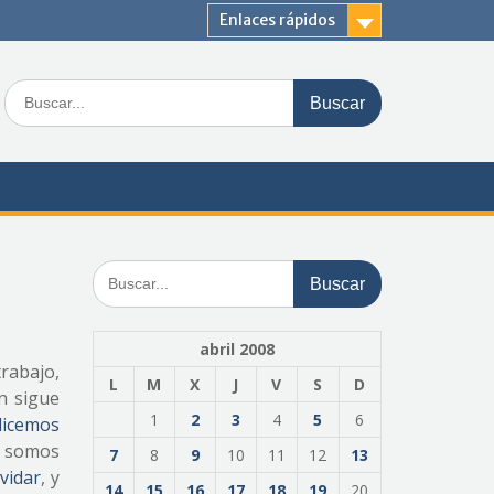
Enlaces rápidos
Buscar:
Buscar:
abril 2008
trabajo,
L
M
X
J
V
S
D
n sigue
1
2
3
4
5
6
licemos
o somos
7
8
9
10
11
12
13
vidar
, y
14
15
16
17
18
19
20