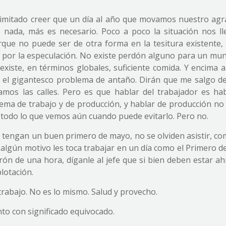
o limitado creer que un día al año que movamos nuestro ag
s nada, más es necesario. Poco a poco la situación nos ll
rque no puede ser de otra forma en la tesitura existente,
por la especulación. No existe perdón alguno para un mu
xiste, en términos globales, suficiente comida. Y encima a
e el gigantesco problema de antaño. Dirán que me salgo de
mos las calles. Pero es que hablar del trabajador es hab
stema de trabajo y de producción, y hablar de producción no
 todo lo que vemos aún cuando puede evitarlo. Pero no.
 tengan un buen primero de mayo, no se olviden asistir, c
r algún motivo les toca trabajar en un día como el Primero 
ón de una hora, díganle al jefe que si bien deben estar ah
lotación.
 trabajo. No es lo mismo. Salud y provecho.
nto con significado equivocado.