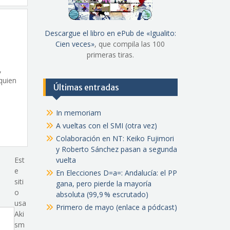
Descargue el libro en ePub de «Igualito:
Cien veces»
, que compila las 100
primeras tiras.
,
quien
Últimas entradas
In memoriam
A vueltas con el SMI (otra vez)
Colaboración en NT: Keiko Fujimori
y Roberto Sánchez pasan a segunda
Est
vuelta
e
En Elecciones D=a=: Andalucía: el PP
siti
gana, pero pierde la mayoría
o
absoluta (99,9 % escrutado)
usa
Primero de mayo (enlace a pódcast)
Aki
sm