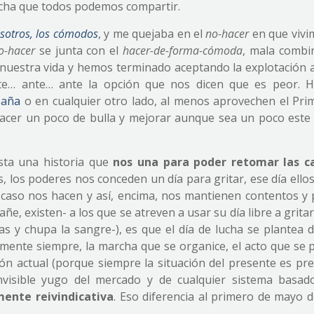
echa que todos podemos compartir.
sotros, los cómodos
, y me quejaba en el
no-hacer
en que vivim
o-hacer
se junta con el
hacer-de-forma-cómoda
, mala combin
nuestra vida y hemos terminado aceptando la explotación a
e… ante… ante la opción que nos dicen que es peor. 
paña
o en cualquier otro lado, al menos aprovechen el Pri
 hacer un poco de bulla y mejorar aunque sea un poco est
ista una historia que
nos una para poder retomar las ca
s, los poderes nos conceden un día para gritar, ese día ello
, ni caso nos hacen y así, encima, nos mantienen contentos 
ñe, existen- a los que se atreven a usar su día libre a grita
s y chupa la sangre-), es que el día de lucha se plantea d
mente siempre, la marcha que se organice, el acto que se p
ón actual (porque siempre la situación del presente es pre
nvisible yugo del mercado y de cualquier sistema basad
mente reivindicativa
. Eso diferencia al primero de mayo d