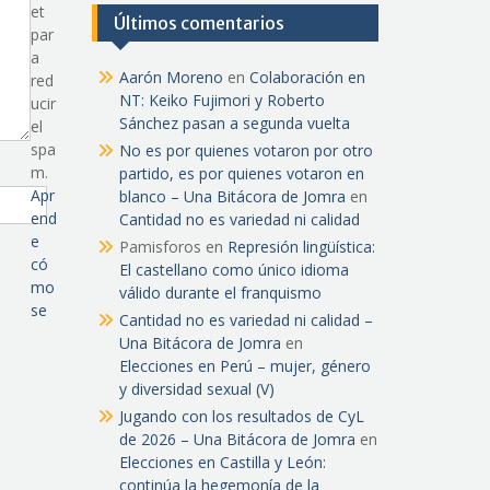
et
Últimos comentarios
par
a
Aarón Moreno
en
Colaboración en
red
NT: Keiko Fujimori y Roberto
ucir
Sánchez pasan a segunda vuelta
el
spa
No es por quienes votaron por otro
m.
partido, es por quienes votaron en
Apr
blanco – Una Bitácora de Jomra
en
end
Cantidad no es variedad ni calidad
e
Pamisforos
en
Represión lingüística:
có
El castellano como único idioma
mo
válido durante el franquismo
se
Cantidad no es variedad ni calidad –
Una Bitácora de Jomra
en
Elecciones en Perú – mujer, género
y diversidad sexual (V)
Jugando con los resultados de CyL
de 2026 – Una Bitácora de Jomra
en
Elecciones en Castilla y León:
continúa la hegemonía de la