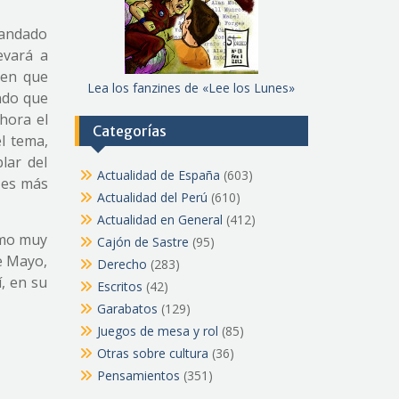
randado
evará a
 en que
Lea los fanzines de «Lee los Lunes»
ndo que
hora el
Categorías
l tema,
lar del
Actualidad de España
(603)
 es más
Actualidad del Perú
(610)
Actualidad en General
(412)
omo muy
Cajón de Sastre
(95)
de Mayo,
Derecho
(283)
í, en su
Escritos
(42)
Garabatos
(129)
Juegos de mesa y rol
(85)
Otras sobre cultura
(36)
Pensamientos
(351)