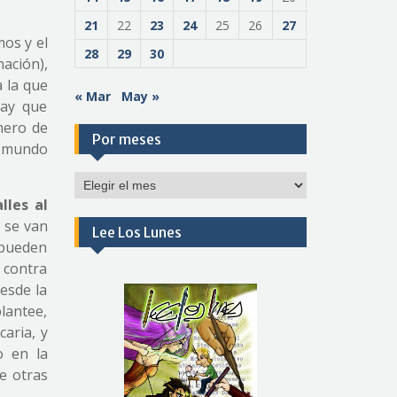
21
22
23
24
25
26
27
os y el
28
29
30
ación),
 la que
« Mar
May »
Hay que
mero de
Por meses
e mundo
Por
meses
lles al
s se van
Lee Los Lunes
y pueden
r contra
esde la
lantee,
caria, y
o en la
e otras