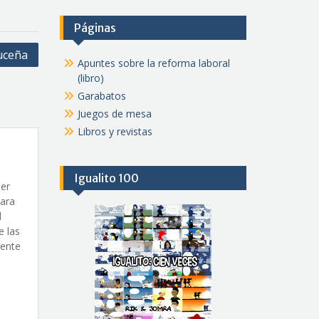
Páginas
ruceña
Apuntes sobre la reforma laboral
(libro)
Garabatos
Juegos de mesa
Libros y revistas
Igualito 100
ner
para
l
e las
iente