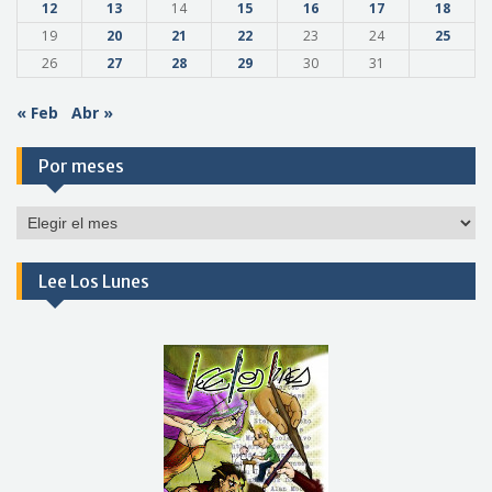
12
13
14
15
16
17
18
19
20
21
22
23
24
25
26
27
28
29
30
31
« Feb
Abr »
Por meses
Por
meses
Lee Los Lunes