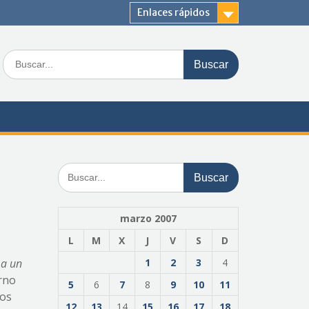
Enlaces rápidos
Buscar:
Buscar:
marzo 2007
L
M
X
J
V
S
D
 a un
1
2
3
4
erno
5
6
7
8
9
10
11
pos
12
13
14
15
16
17
18