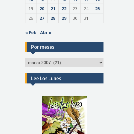
19
20
21
22
23
24
25
26
27
28
29
30
31
« Feb
Abr »
Por meses
Por
meses
Lee Los Lunes