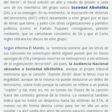
del Norte
", el fiscal solicitó un año y medio de prisión a cada
uno de los miembros del grupo vasco
Soziedad Alkohólika
(SA) y a su
manager
. En su momento, la Asociación de Víctimas
del terrorismo (AVT) criticó duramente a este grupo por el tipo
de letras que tiene, y junto con otras organizaciones y partidos
políticos (como el Partido Popular) consiguieron, presión
mediante, que se cancelaran conciertos de SA y que el Corte
Inglés retirara los discos de este grupo.
Según informa El Mundo
, la "
sentencia sostiene que las letras de
sus canciones no constituyen delito alguno puesto que no hacen
apología de ETA y tampoco incurren en menosprecio a las víctimas
de la organización terrorista
", así pues,
la Audiencia Nacional
absuelve a Soziedad Alkóholika
, aunque el propio tribunal
menciona que la canción "
Explota Zerdo
" (lean la letra)
roza
la
ilegalidad, aunque de la misma no puede deducirse un delito de
terrorismo, sobre todo porque la canción se refiere a un policía
"soplón" y tal, esto es, no se toman las frases de la canción
fuera del contexto general de la misma. La sentencia también
indica que no existe un desprecio hacia las víctimas de ETA, al
menos no de forma directa como para ver en ello un acto
punible. La AVT pedía dos años de prisión para los miembros de