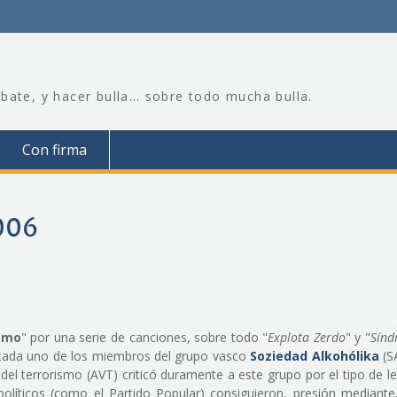
bate, y hacer bulla… sobre todo mucha bulla.
Con firma
006
ismo
" por una serie de canciones, sobre todo "
Explota Zerdo
" y "
Sínd
 a cada uno de los miembros del grupo vasco
Soziedad Alkohólika
(SA
del terrorismo (AVT) criticó duramente a este grupo por el tipo de l
políticos (como el Partido Popular) consiguieron, presión mediante