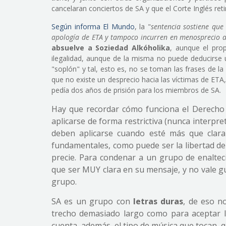
cancelaran conciertos de SA y que el Corte Inglés reti
Según informa El Mundo
, la "
sentencia sostiene que
apología de ETA y tampoco incurren en menosprecio a 
absuelve a Soziedad Alkóholika
, aunque el pro
ilegalidad, aunque de la misma no puede deducirse u
"soplón" y tal, esto es, no se toman las frases de l
que no existe un desprecio hacia las víctimas de ETA
pedía dos años de prisión para los miembros de SA.
Hay que recordar cómo funciona el Derecho 
aplicarse de forma restrictiva (nunca interpre
deben aplicarse cuando esté más que clara
fundamentales, como puede ser la libertad de
precie. Para condenar a un grupo de enalteci
que ser MUY clara en su mensaje, y no vale gui
grupo.
SA es un grupo con
letras duras
, de eso n
trecho demasiado largo como para aceptar l
cuenta, además, el tipo de música que tocan, 