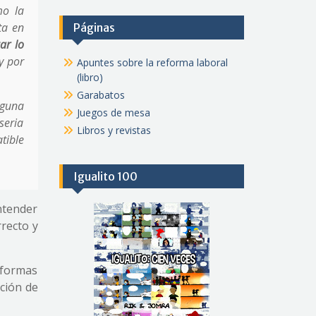
mo la
ta en
Páginas
ar lo
y por
Apuntes sobre la reforma laboral
(libro)
Garabatos
nguna
Juegos de mesa
seria
Libros y revistas
tible
Igualito 100
ntender
rrecto y
 formas
ción de