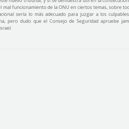
te nuevo tribunal, y si se demuestra útil en la consecución
 el mal funcionamiento de la ONU en ciertos temas, sobre to
cional sería lo más adecuado para juzgar a los culpables
stina, pero dudo que el Consejo de Seguridad apruebe ja
srael.