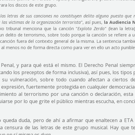
rara los discos de este grupo.
 las letras de sus canciones no constituyen delito alguno puesto que
las víctimas de la organización terrorista
", así pues,
la Audiencia 
pio tribunal menciona que la canción "
Explota Zerdo
" (lean la letr
n delito de terrorismo, sobre todo porque la canción se refiere a u
a canción fuera del contexto general de la misma. La sentencia tambi
, al menos no de forma directa como para ver en ello un acto punibl
Penal, y para qué está el mismo. El Derecho Penal siemp
tando los preceptos de forma inclusiva), así pues, los tipos
 su vulneración, sobre todo cuando afectan a ciertos d
 expresión, fuertemente protegida en cualquier democracia
miento al terrorismo por una canción o declaración, esta 
arse por lo que grite el público mientras escucha, en conci
o queda duda, pero de ahí a afirmar que enaltecen a ETA
a censura de las letras de este grupo musical. Hay que t
que en sí misma es
dura
.