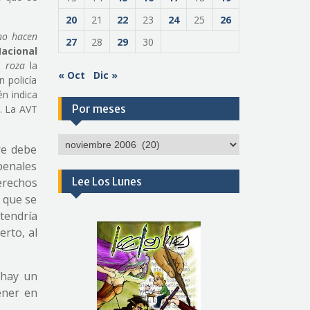
20
21
22
23
24
25
26
 no hacen
27
28
29
30
Nacional
a)
roza
la
« Oct
Dic »
n policía
én indica
Por meses
e. La AVT
Por
re debe
meses
 penales
Lee Los Lunes
erechos
 que se
tendría
erto, al
 hay un
ener en