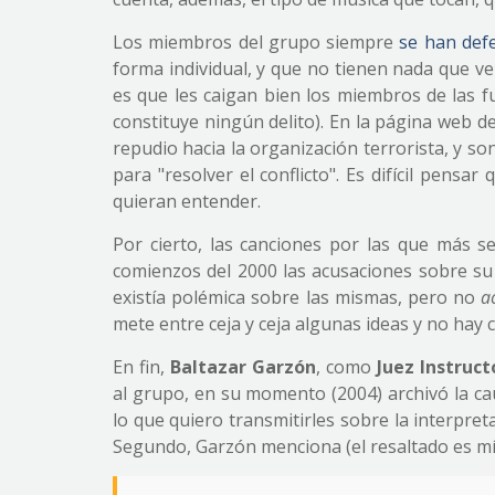
Los miembros del grupo siempre
se han def
forma individual, y que no tienen nada que ver 
es que les caigan bien los miembros de las f
constituye ningún delito). En la página web d
repudio hacia la organización terrorista, y s
para "resolver el conflicto". Es difícil pens
quieran entender.
Por cierto, las canciones por las que más se
comienzos del 2000 las acusaciones sobre su 
existía polémica sobre las mismas, pero no
a
mete entre ceja y ceja algunas ideas y no hay c
En fin,
Baltazar Garzón
, como
Juez Instruct
al grupo, en su momento (2004) archivó la ca
lo que quiero transmitirles sobre la interpre
Segundo, Garzón menciona (el resaltado es mí