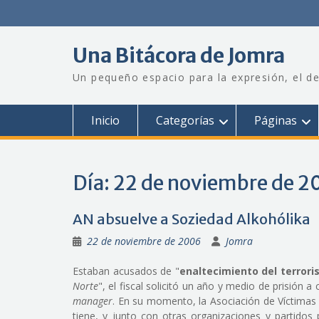
Saltar
al
contenido
Una Bitácora de Jomra
Un pequeño espacio para la expresión, el de
Inicio
Categorías
Páginas
Día:
22 de noviembre de 2
AN absuelve a Soziedad Alkohólika
22 de noviembre de 2006
Jomra
Estaban acusados de "
enaltecimiento del terror
Norte
", el fiscal solicitó un año y medio de prisión
manager
. En su momento, la Asociación de Víctimas 
tiene, y junto con otras organizaciones y partidos 