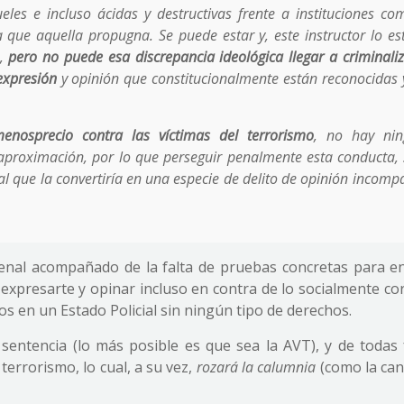
eles e incluso ácidas y destructivas frente a instituciones co
 la que aquella propugna. Se puede estar y, este instructor lo es
s,
pero no puede esa discrepancia ideológica llegar a criminaliz
expresión
y opinión que constitucionalmente están reconocidas 
nosprecio contra las víctimas del terrorismo
, no hay ni
r aproximación, por lo que perseguir penalmente esta conducta, 
l que la convertiría en una especie de delito de opinión incompa
 penal acompañado de la falta de pruebas concretas para e
 expresarte y opinar incluso en contra de lo socialmente co
os en un Estado Policial sin ningún tipo de derechos.
 sentencia (lo más posible es que sea la AVT), y de todas
errorismo, lo cual, a su vez,
rozará la calumnia
(como la can