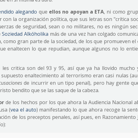
endido alegando
que
ellos no apoyan a ETA
, ni como grup
con la organización política, que sus letras son "crítica soc
uerzas de seguridad, sean o no militares, no es ningún secr
e
Soziedad Alkóholika
más de una vez han colgado comunic
on, como gran parte de la sociedad, de los que promueven el
ar que enaltecen lo que repudian, aunque algunos no lo ent
 les critica son del 93 y 95, así que ya ha llovido mucho 
supuesto enaltecimiento al terrorismo eran casi nulas (au
cusaciones
de incurrir en un tipo penal), pero hay gente que
risto bendito que se las saque de la cabeza.
or
de los hechos por los que ahora la Audiencia Nacional a
usa (
vea el auto
) manifestando lo que ahora recoge la sente
tación de los preceptos penales, así pues, en Razonamiento 
o):