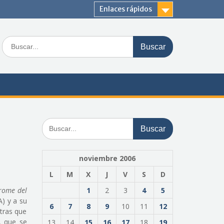
Enlaces rápidos
Buscar:
Buscar:
noviembre 2006
L
M
X
J
V
S
D
rome del
1
2
3
4
5
) y a su
6
7
8
9
10
11
12
etras que
, que se
13
14
15
16
17
18
19