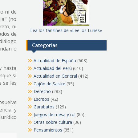
o ni de
ial" (no
eto, ni
Lea los fanzines de «Lee los Lunes»
ados de
 diálogo
Categorías
iendan o
Actualidad de España
(603)
y hasta
Actualidad del Perú
(610)
nque sí
Actualidad en General
(412)
 se les
Cajón de Sastre
(95)
Derecho
(283)
Escritos
(42)
bsuelve
Garabatos
(129)
ncia, y
Juegos de mesa y rol
(85)
Jurídico
Otras sobre cultura
(36)
Pensamientos
(351)