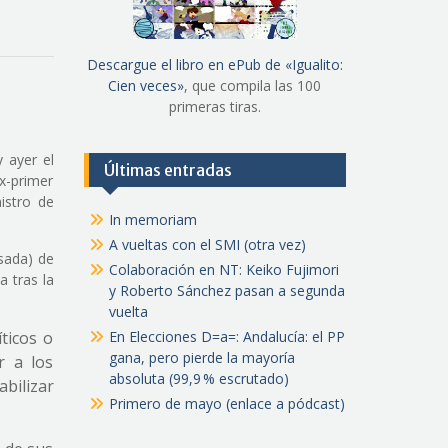
Descargue el libro en ePub de «Igualito:
Cien veces»
, que compila las 100
primeras tiras.
y ayer el
Últimas entradas
x-primer
istro de
In memoriam
A vueltas con el SMI (otra vez)
sada) de
Colaboración en NT: Keiko Fujimori
a tras la
y Roberto Sánchez pasan a segunda
vuelta
íticos o
En Elecciones D=a=: Andalucía: el PP
gana, pero pierde la mayoría
r a los
absoluta (99,9 % escrutado)
abilizar
Primero de mayo (enlace a pódcast)