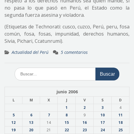
respeto a los derechos humanos sea quien mande, si
no pasa lo que pasó en Perú, el Estado como la
segunda fuerza asesina y violadora.
(Etiquetas de Technorati: cusco, cuzco, Perú, peru, fosa
común, fosa, fosas, impunidad, derechos humanos,
Sivia, Pichari, Ccatunrumi).
Actualidad del Perú
5 comentarios
Buscar:
junio 2006
L
M
X
J
V
S
D
1
2
3
4
5
6
7
8
9
10
11
12
13
14
15
16
17
18
19
20
21
22
23
24
25