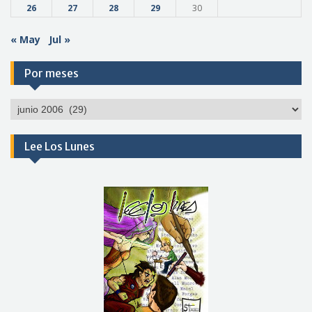
26
27
28
29
30
« May
Jul »
Por meses
Por
meses
Lee Los Lunes