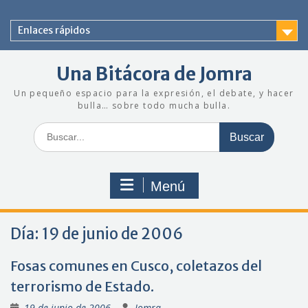
Saltar
al
Enlaces rápidos
contenido
Una Bitácora de Jomra
Un pequeño espacio para la expresión, el debate, y hacer
bulla… sobre todo mucha bulla.
Buscar:
Menú
Día:
19 de junio de 2006
Fosas comunes en Cusco, coletazos del
terrorismo de Estado.
19 de junio de 2006
Jomra