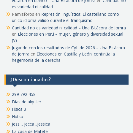
votaron en blanco – Una Bitácora de Jomra
en
Cantidad no
es variedad ni calidad
Pamisforos
en
Represión lingüística: El castellano como
único idioma válido durante el franquismo
Cantidad no es variedad ni calidad – Una Bitácora de Jomra
en
Elecciones en Perú – mujer, género y diversidad sexual
(V)
Jugando con los resultados de CyL de 2026 – Una Bitácora
de Jomra
en
Elecciones en Castilla y León: continúa la
hegemonía de la derecha
¿Descontinuados?
299 792 458
Días de alquiler
Física 3
Hutku
Jess… Jecca ..Jessica
La casa de Matete