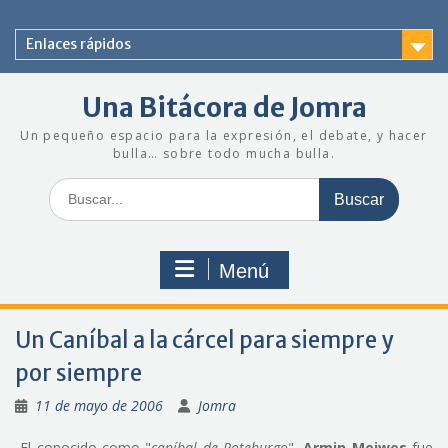
Saltar
al
Enlaces rápidos
contenido
Una Bitácora de Jomra
Un pequeño espacio para la expresión, el debate, y hacer
bulla… sobre todo mucha bulla.
Buscar:
Menú
Un Caníbal a la cárcel para siempre y
por siempre
11 de mayo de 2006
Jomra
El conocido como "
caníbal de Roteburgo
",
Armin Meiwes
fue