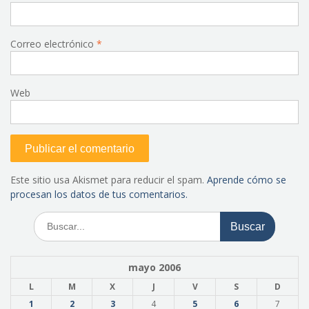
Correo electrónico
*
Web
Este sitio usa Akismet para reducir el spam.
Aprende cómo se
procesan los datos de tus comentarios.
Buscar:
mayo 2006
L
M
X
J
V
S
D
1
2
3
4
5
6
7