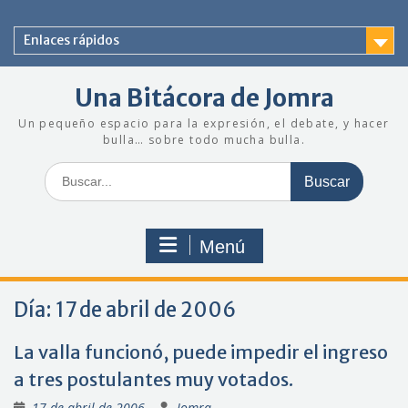
Saltar
al
Enlaces rápidos
contenido
Una Bitácora de Jomra
Un pequeño espacio para la expresión, el debate, y hacer
bulla… sobre todo mucha bulla.
Buscar:
Menú
Día:
17 de abril de 2006
La valla funcionó, puede impedir el ingreso
a tres postulantes muy votados.
17 de abril de 2006
Jomra