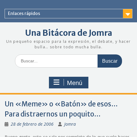
Saltar
al
Enlaces rápidos
contenido
Una Bitácora de Jomra
Un pequeño espacio para la expresión, el debate, y hacer
bulla… sobre todo mucha bulla.
Buscar:
Menú
Un «Meme» o «Batón» de esos…
Para distraernos un poquito…
28 de febrero de 2006
Jomra
Bueno gente, esto se sale por completo de lo que suelo hacer…