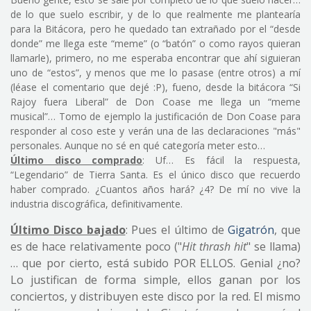
de lo que suelo escribir, y de lo que realmente me plantearía
para la Bitácora, pero he quedado tan extrañado por el “desde
donde” me llega este “meme” (o “batón” o como rayos quieran
llamarle), primero, no me esperaba encontrar que ahí siguieran
uno de “estos”, y menos que me lo pasase (entre otros) a mí
(léase el comentario que dejé :P), fueno, desde la bitácora “Si
Rajoy fuera Liberal” de Don Coase me llega un “meme
musical”… Tomo de ejemplo la justificación de Don Coase para
responder al coso este y verán una de las declaraciones "más"
personales. Aunque no sé en qué categoría meter esto…
Último disco comprado
: Uf… Es fácil la respuesta,
“Legendario” de Tierra Santa. Es el único disco que recuerdo
haber comprado. ¿Cuantos años hará? ¿4? De mí no vive la
industria discográfica, definitivamente.
Último Disco bajado
: Pues el último de
Gigatrón
, que
es de hace relativamente poco ("
Hit thrash hit
" se llama)
… que por cierto, está subido POR ELLOS. Genial ¿no?
Lo justifican de forma simple, ellos ganan por los
conciertos, y distribuyen este disco por la red. El mismo