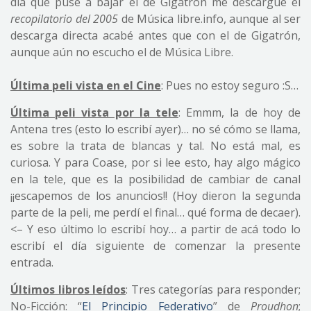
día que puse a bajar el de Gigatrón me descargué el
recopilatorio del 2005
de Música libre.info, aunque al ser
descarga directa acabé antes que con el de Gigatrón,
aunque aún no escucho el de Música Libre.
Última peli vista en el Cine
: Pues no estoy seguro :S…
Última peli vista por la tele
: Emmm, la de hoy de
Antena tres (esto lo escribí ayer)… no sé cómo se llama,
es sobre la trata de blancas y tal. No está mal, es
curiosa. Y para Coase, por si lee esto, hay algo mágico
en la tele, que es la posibilidad de cambiar de canal
¡¡escapemos de los anuncios!! (Hoy dieron la segunda
parte de la peli, me perdí el final… qué forma de decaer).
<– Y eso último lo escribí hoy… a partir de acá todo lo
escribí el día siguiente de comenzar la presente
entrada.
Últimos libros leídos
: Tres categorías para responder;
No-Ficción: “
El Principio Federativo
” de
Proudhon
;