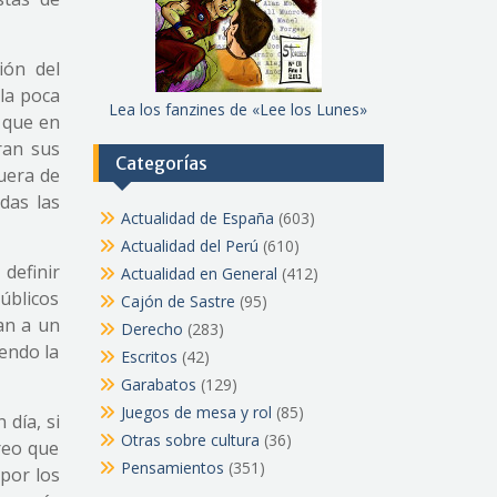
ión del
 la poca
Lea los fanzines de «Lee los Lunes»
o que en
ran sus
Categorías
uera de
das las
Actualidad de España
(603)
Actualidad del Perú
(610)
 definir
Actualidad en General
(412)
públicos
Cajón de Sastre
(95)
can a un
Derecho
(283)
iendo la
Escritos
(42)
Garabatos
(129)
Juegos de mesa y rol
(85)
 día, si
Otras sobre cultura
(36)
reo que
Pensamientos
(351)
por los