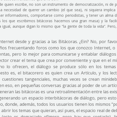
e quien escribe, no son un instrumento de democratización, ni de p
 la necesidad de querer un cambio (el que sea), ni siquiera implica
ser informadores, comportarse como periodistas, y tener un alma d
s los que escribimos bitácoras hacemos una gran masa) y la facil
 igual, aunque digan lo mismo que “la gente de toda la vida”. Pero,
ternet desde y gracias a las Bitácoras. ¿Ein? No, por favo
años frecuentando foros como los que conozco Internet, o
entas, pero lo mejor para comunicarse y entablar diálogos
ector crear el tema que crea por conveniente y que en el m
 no lo ofrecen, el diálogo se produce sólo en los temas
sto es, el bitacorero es quien crea un Artículo, y los lec
o cuestiones tangenciales, muchas veces se crean minideb
en eso, en pequeñas conversas gracias al poder de un artíc
eneran las bitácoras es una retroalimentación entre las exi
 generando un espacio interbitácoras de diálogo, pero est
ro, donde, además, todos los usuarios tienen los mismos “p
abrir los temas que quieran, así pues, el espacio real de d
(esto es demasiado efímero, pero hay que contarlo), li