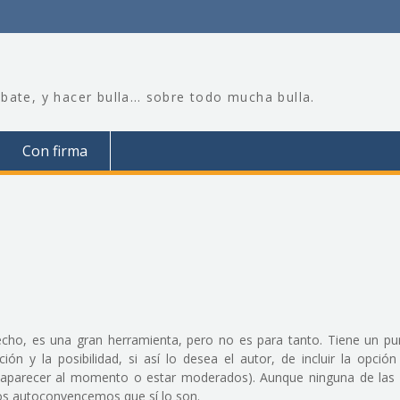
bate, y hacer bulla… sobre todo mucha bulla.
Con firma
echo, es una gran herramienta, pero no es para tanto. Tiene un p
ón y la posibilidad, si así lo desea el autor, de incluir la opció
n aparecer al momento o estar moderados). Aunque ninguna de las
nos autoconvencemos que sí lo son.