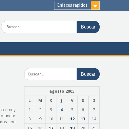
Enlaces rápidos
Buscar:
Buscar:
agosto 2005
L
M
X
J
V
S
D
unto muy
1
2
3
4
5
6
7
n mandar
8
9
10
11
12
13
14
 dos son
15
16
17
18
19
20
21