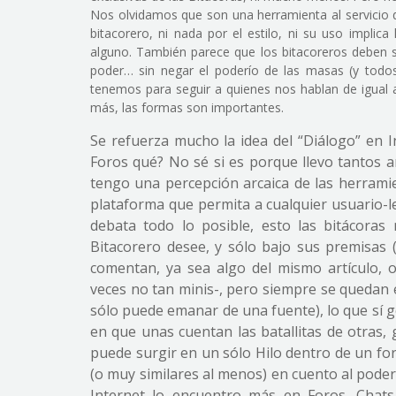
Nos olvidamos que son una herramienta al servicio d
bitacorero, ni nada por el estilo, ni su uso implica
alguno. También parece que los bitacoreros deben 
poder… sin negar el poderío de las masas (y todo
tenemos para seguir a quienes nos hablan de igual a
más, las formas son importantes.
Se refuerza mucho la idea del “Diálogo” en In
Foros qué? No sé si es porque llevo tantos 
tengo una percepción arcaica de las herrami
plataforma que permita a cualquier usuario-l
debata todo lo posible, esto las bitácoras
Bitacorero desee, y sólo bajo sus premisas (e
comentan, ya sea algo del mismo artículo, 
veces no tan minis-, pero siempre se quedan 
sólo puede emanar de una fuente), lo que sí g
en que unas cuentan las batallitas de otras,
puede surgir en un sólo Hilo dentro de un fo
(o muy similares al menos) en cuento al poder 
Internet lo encuentro más en Foros, Chats 