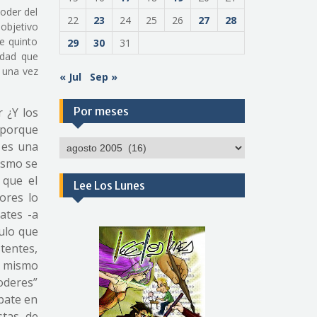
oder del
22
23
24
25
26
27
28
 objetivo
e quinto
29
30
31
idad que
 una vez
« Jul
Sep »
Por meses
r ¿Y los
 porque
Por
 es una
meses
ismo se
 que el
Lee Los Lunes
tores lo
ates -a
ulo que
stentes,
o mismo
oderes”
ebate en
stas de