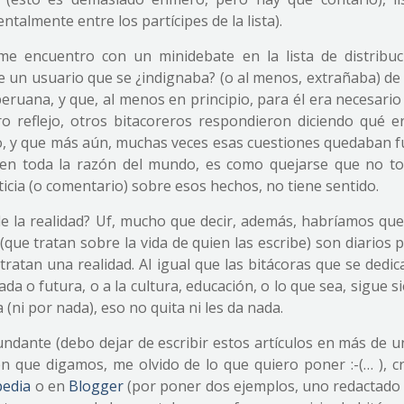
talmente entre los partícipes de la lista).
 me encuentro con un minidebate en la lista de distribuc
de un usuario que se ¿indignaba? (o al menos, extrañaba) de
peruana, y que, al menos en principio, para él era necesari
ro reflejo, otros bitacoreros respondieron diciendo qué e
o, y que más aún, muchas veces esas cuestiones quedaban f
enen toda la razón del mundo, es como quejarse que no to
cia (o comentario) sobre esos hechos, no tiene sentido.
de la realidad? Uf, mucho que decir, además, habríamos que
(que tratan sobre la vida de quien las escribe) son diarios 
 tratan una realidad. Al igual que las bitácoras que se dedi
da o futura, o a la cultura, educación, o lo que sea, sigue s
ni por nada), eso no quita ni les da nada.
dante (debo dejar de escribir estos artículos en más de un
n que digamos, me olvido de lo que quiero poner :-(… ), c
pedia
o en
Blogger
(por poner dos ejemplos, uno redactado 