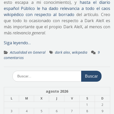
esto escapa a mi conocimiento), y
hasta el diario
español Público le ha dado relevancia a todo el caos
wikipédico con respecto al borrado
del artículo. Creo
que todo lo ocasionado con respecto a Dark AleX es
más importante que el propio Dark AleX, al menos con
más
relevancia general
.
Siga leyendo…
Actualidad en General
dark alex
,
wikipedia
9
comentarios
Buscar:
agosto 2026
L
M
X
J
V
S
D
1
2
3
4
5
6
7
8
9