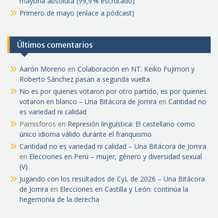
mayoría absoluta (99,9 % escrutado)
Primero de mayo (enlace a pódcast)
Últimos comentarios
Aarón Moreno
en
Colaboración en NT: Keiko Fujimori y
Roberto Sánchez pasan a segunda vuelta
No es por quienes votaron por otro partido, es por quienes
votaron en blanco – Una Bitácora de Jomra
en
Cantidad no
es variedad ni calidad
Pamisforos
en
Represión lingüística: El castellano como
único idioma válido durante el franquismo
Cantidad no es variedad ni calidad – Una Bitácora de Jomra
en
Elecciones en Perú – mujer, género y diversidad sexual
(V)
Jugando con los resultados de CyL de 2026 – Una Bitácora
de Jomra
en
Elecciones en Castilla y León: continúa la
hegemonía de la derecha