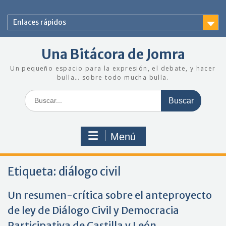
Saltar
al
Enlaces rápidos
contenido
Una Bitácora de Jomra
Un pequeño espacio para la expresión, el debate, y hacer
bulla… sobre todo mucha bulla.
Buscar:
Menú
Etiqueta:
diálogo civil
Un resumen-crítica sobre el anteproyecto
de ley de Diálogo Civil y Democracia
Participativa de Castilla y León