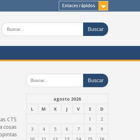
Enlaces rápidos
Buscar:
Buscar:
agosto 2026
L
M
X
J
V
S
D
 las CTS
1
2
a cosas
3
4
5
6
7
8
9
opintas
10
11
12
13
14
15
16