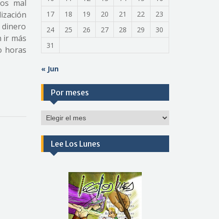
tos mal
ización
17
18
19
20
21
22
23
n dinero
24
25
26
27
28
29
30
n ir más
31
o horas
« Jun
Por meses
Por
meses
Lee Los Lunes