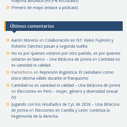
mayoría absoluta (99,9 % escrutado)
Primero de mayo (enlace a pódcast)
Últimos comentarios
Aarón Moreno
en
Colaboración en NT: Keiko Fujimori y
Roberto Sánchez pasan a segunda vuelta
No es por quienes votaron por otro partido, es por quienes
votaron en blanco – Una Bitácora de Jomra
en
Cantidad no
es variedad ni calidad
Pamisforos
en
Represión lingüística: El castellano como
único idioma válido durante el franquismo
Cantidad no es variedad ni calidad – Una Bitácora de Jomra
en
Elecciones en Perú – mujer, género y diversidad sexual
(V)
Jugando con los resultados de CyL de 2026 – Una Bitácora
de Jomra
en
Elecciones en Castilla y León: continúa la
hegemonía de la derecha