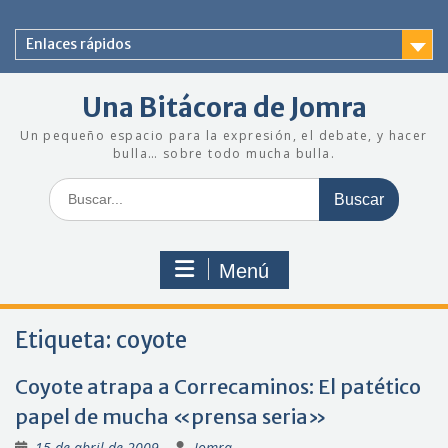
Saltar
al
Enlaces rápidos
contenido
Una Bitácora de Jomra
Un pequeño espacio para la expresión, el debate, y hacer
bulla… sobre todo mucha bulla.
Buscar:
Menú
Etiqueta:
coyote
Coyote atrapa a Correcaminos: El patético
papel de mucha «prensa seria»
15 de abril de 2009
Jomra