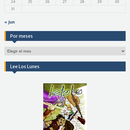
24
25
26
27
28
29
30
31
« Jun
Por meses
Por
meses
Lee Los Lunes