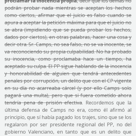
proclamar la inocencia propia
, decir que los demás no
podrán probar nada mientras se aceptan los hechos
como ciertos, afirmar que el juicio es falso cuando se
apura a aceptar la petición máxima para que el juicio no
se abra (impidiendo que se pueda probar los hechos,
dados por ciertos), en otras palabras, hacer una cosa y
decir otra. Sr. Camps, no sea falso, no se va inocente, se
va reconociendo su propia culpabilidad. No ha probado
su inocencia, como proclamaba hace un tiempo, ha
aceptado su culpa. El PP sigue hablando de la inocencia
y honorabilidad de alguien que tendrá antecedentes
penales por corrupción, un delito que con el CP vigente
en su día no acarreaba cárcel (y por ello Camps solo
pagará una multa), pero que si fuera cometido ahora
tendría pena de prisión efectiva
. Recordemos que la
última defensa de Camps no era, como él afirmó al
principio, que sí había pagado los trajes, sino que se los
regalaron por ser presidente regional del PP, no del
gobierno Valenciano, en tanto que es un delito que