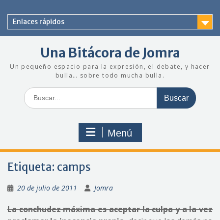
Saltar
al
Enlaces rápidos
contenido
Una Bitácora de Jomra
Un pequeño espacio para la expresión, el debate, y hacer
bulla… sobre todo mucha bulla.
Buscar:
Menú
Etiqueta:
camps
20 de julio de 2011
Jomra
La conchudez máxima es aceptar la culpa y a la vez