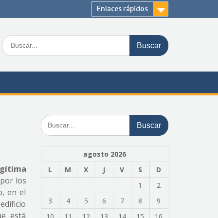
Enlaces rápidos
Buscar:
Buscar:
agosto 2026
egítima
L
M
X
J
V
S
D
 por los
1
2
, en el
3
4
5
6
7
8
9
edificio
ue está
10
11
12
13
14
15
16