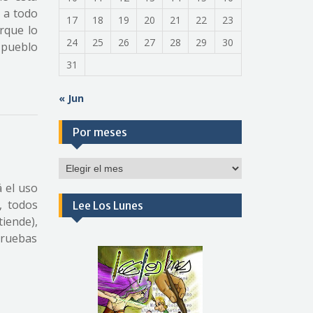
 a todo
17
18
19
20
21
22
23
rque lo
24
25
26
27
28
29
30
l pueblo
31
« Jun
Por meses
Por
meses
 el uso
, todos
Lee Los Lunes
iende),
pruebas