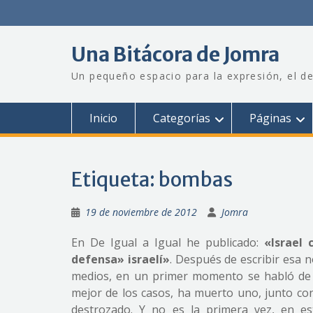
Saltar
al
contenido
Una Bitácora de Jomra
Un pequeño espacio para la expresión, el de
Inicio
Categorías
Páginas
Etiqueta:
bombas
19 de noviembre de 2012
Jomra
En De Igual a Igual he publicado:
«Israel c
defensa» israelí»
. Después de escribir esa n
medios, en un primer momento se habló de u
mejor de los casos, ha muerto uno, junto con 
destrozado. Y no es la primera vez, en es