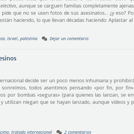
electivo
, aunque se carguen familias completamente ajenas
e pide que no se usen fotos de sus asesinatos… ¿y eso? Po
 están haciendo, lo que llevan décadas haciendo: Aplastar a
aza
,
Israel
,
palestina
Dejar un comentario
esinos
ternacional decide ser un poco menos inhumana y prohibirá
 sonreímos, todos asentimos pensando «por fin, por fin»
dos por bombas «seguras» (para quienes las lanzan, se ent
y utilizan niegan que se hayan lanzado, aunque vídeos y 
acimo
,
tratado internacional
2 comentarios