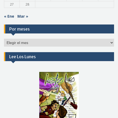
27
28
« Ene
Mar »
Por meses
Por
meses
Lee Los Lunes