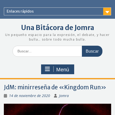
Saltar
al
Enlaces rápidos
contenido
Una Bitácora de Jomra
Un pequeño espacio para la expresión, el debate, y hacer
bulla… sobre todo mucha bulla.
Buscar:
Menú
JdM: minirreseña de «Kingdom Run»
14 de noviembre de 2020
Jomra