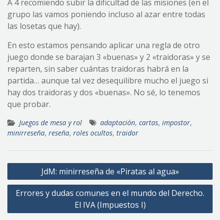
A 4 recomiendo subir la dificultad de las misiones (en el
grupo las vamos poniendo incluso al azar entre todas
las losetas que hay).
En esto estamos pensando aplicar una regla de otro
juego donde se barajan 3 «buenas» y 2 «traidoras» y se
reparten, sin saber cuántas traidoras habrá en la
partida… aunque tal vez desequilibre mucho el juego si
hay dos traidoras y dos «buenas». No sé, lo tenemos
que probar.
Juegos de mesa y rol
adaptación
,
cartas
,
impostor
,
minirreseña
,
reseña
,
roles ocultos
,
traidor
Navegación
JdM: minirreseña de «Piratas al agua»
de
Errores y dudas comunes en el mundo del Derecho.
entradas
El IVA (Impuestos I)