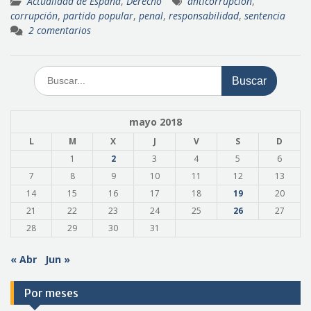
Actualidad de España
,
Derecho
anticorrupción
,
corrupción
,
partido popular
,
penal
,
responsabilidad
,
sentencia
2 comentarios
Buscar:
mayo 2018
L
M
X
J
V
S
D
1
2
3
4
5
6
7
8
9
10
11
12
13
14
15
16
17
18
19
20
21
22
23
24
25
26
27
28
29
30
31
« Abr
Jun »
Por meses