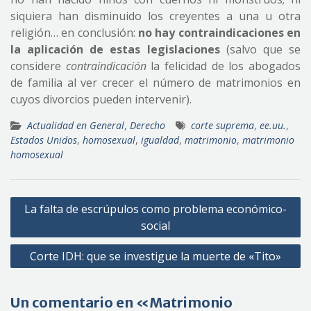
siquiera han disminuido los creyentes a una u otra
religión… en conclusión:
no hay contraindicaciones en
la aplicación de estas legislaciones
(salvo que se
considere
contraindicación
la felicidad de los abogados
de familia al ver crecer el número de matrimonios en
cuyos divorcios pueden intervenir).
Actualidad en General
,
Derecho
corte suprema
,
ee.uu.
,
Estados Unidos
,
homosexual
,
igualdad
,
matrimonio
,
matrimonio
homosexual
Navegación
La falta de escrúpulos como problema económico-
de
social
entradas
Corte IDH: que se investigue la muerte de «Tito»
Un comentario en «Matrimonio