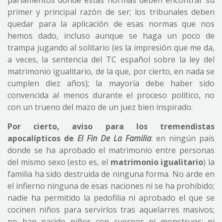
parlamentos donde estas normas deben encontrar su
primer y principal razón de ser; los tribunales deben
quedar para la aplicación de esas normas que nos
hemos dado, incluso aunque se haga un poco de
trampa jugando al solitario (es la impresión que me da,
a veces, la sentencia del TC español sobre la ley del
matrimonio igualitario, de la que, por cierto, en nada se
cumplen diez años); la mayoría debe haber sido
convencida al menos durante el proceso político, no
con un trueno del mazo de un juez bien inspirado.
Por cierto, aviso para los tremendistas
apocalípticos de
El Fin De La Familia
: en ningún país
donde se ha aprobado el matrimonio entre personas
del mismo sexo (esto es, el
matrimonio igualitario
) la
familia ha sido destruida de ninguna forma. No arde en
el infierno ninguna de esas naciones ni se ha prohibido;
nadie ha permitido la pedofilia ni aprobado el que se
cocinen niños para servirlos tras aquelarres masivos;
no han nacido niños con cuernos ni monstruos; ni