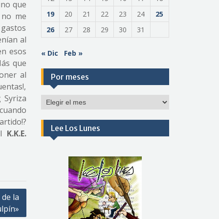
sino que
19
20
21
22
23
24
25
e no me
 gastos
26
27
28
29
30
31
nían al
en esos
« Dic
Feb »
Más que
oner al
Por meses
uentas!,
 Syriza
Por
 cuando
meses
artido!?
Lee Los Lunes
el
K.K.E.
 de la
lpín»