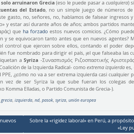
solo arruinaron Grecia
(eso le puede pasar a
cualquiera
) 
cuentas del Estado
, no un simple juego de números d
te gasto, no, señores, no, hablamos de falsear ingresos y
o» y estar así durante años de años; ambos partidos mante
αράς) que
ha forzado
estos nuevos comicios. ¿Cómo pued
n y se equivocaron tanto antes que en nuevos agentes? 
el control que ejercen sobre ellos, contando el poder dep
n fue nombrado para dirigir el país, ¡el que falseaba las c
tiquetan a
Syriza
-Συνασπισμός Ριζοσπαστικής Αριστεράς
oalición de la Izquierda Radical- como
extrema izquierda
es,
el PPE, ¿¡cómo no va a ser extrema izquierda casi cualquier p
en vez de ser Syriza la que sube fueran los colegas d
 Komma Elladas, o Partido Comunista de Grecia-).
,
grecia
,
izquierda
,
nd
,
pasok
,
syriza
,
unión europea
 nuevos
Sobre la «rigidez laboral» en Perú, a propósito
«Ley pu