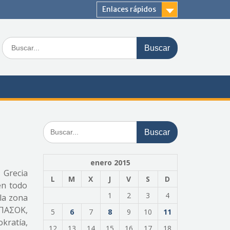
Enlaces rápidos
Buscar:
Buscar:
enero 2015
 Grecia
L
M
X
J
V
S
D
en todo
1
2
3
4
 la zona
 ΠΑΣΟΚ,
5
6
7
8
9
10
11
kratía,
12
13
14
15
16
17
18