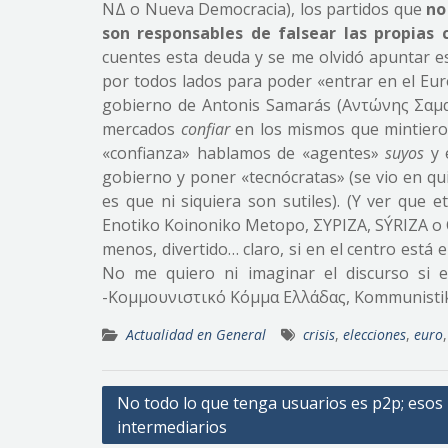
ΝΔ o Nueva Democracia), los partidos que
no 
son responsables de falsear las propias 
cuentes esta deuda y se me olvidó apuntar es
por todos lados para poder «entrar en el Eur
gobierno de Antonis Samarás (Αντώνης Σαμ
mercados
confiar
en los mismos que mintiero
«confianza» hablamos de «agentes»
suyos
y 
gobierno y poner «tecnócratas» (se vio en quié
es que ni siquiera son sutiles).
(Y ver que e
Enotiko Koinoniko Metopo, ΣΥΡΙΖΑ, SÝRIZA o C
menos, divertido… claro, si en el centro está 
No me quiero ni imaginar el discurso si 
-Κομμουνιστικό Κόμμα Ελλάδας, Kommunistiko
Actualidad en General
crisis
,
elecciones
,
euro
Navegación
No todo lo que tenga usuarios es p2p; esos
intermediarios
de