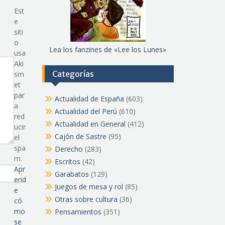
Est
e
siti
o
Lea los fanzines de «Lee los Lunes»
usa
Aki
Categorías
sm
et
par
Actualidad de España
(603)
a
Actualidad del Perú
(610)
red
Actualidad en General
(412)
ucir
Cajón de Sastre
(95)
el
spa
Derecho
(283)
m.
Escritos
(42)
Apr
Garabatos
(129)
end
Juegos de mesa y rol
(85)
e
Otras sobre cultura
(36)
có
mo
Pensamientos
(351)
se