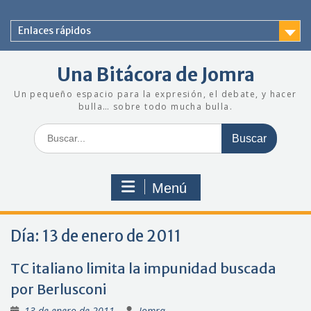
Saltar
al
Enlaces rápidos
contenido
Una Bitácora de Jomra
Un pequeño espacio para la expresión, el debate, y hacer
bulla… sobre todo mucha bulla.
Buscar:
Menú
Día:
13 de enero de 2011
TC italiano limita la impunidad buscada
por Berlusconi
13 de enero de 2011
Jomra