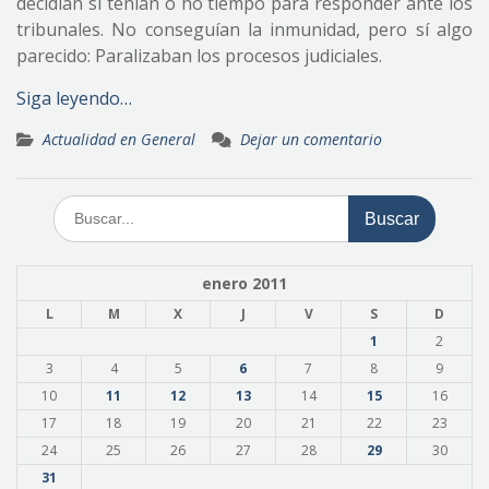
decidían si tenían o no tiempo para responder ante los
tribunales. No conseguían la inmunidad, pero sí algo
parecido: Paralizaban los procesos judiciales.
Siga leyendo…
Actualidad en General
Dejar un comentario
Buscar:
enero 2011
L
M
X
J
V
S
D
1
2
3
4
5
6
7
8
9
10
11
12
13
14
15
16
17
18
19
20
21
22
23
24
25
26
27
28
29
30
31