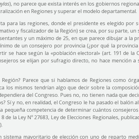
ylas
), no parece que exista interés en los gobiernos region
ralización en Regiones y superar el modelo departamental.
sta para las regiones, donde el presidente es elegido por s
ativo y fiscalizador de la Región) se crea, por su parte, un
esentantes y un máximo de 25, en que parece dibujar a la pr
mínimo de un consejero por provincia (¿por qué la provincia
tir se hace según la «población electoral» (art. 191 de la 
sejeros se elijan por sufragio directo, no hace mención a 
da Región? Parece que si hablamos de Regiones como órg
a los mismos tendrían algo que decir sobre la composició
 dependiera del Congreso. Pues no, no tienen nada que decir
 Sí y no, en realidad, el Congreso le ha pasado el balón a
nada pequeña competencia de determinar cuántos consejeros
o 8 de la Ley Nº 27683, Ley de Elecciones Regionales, publica
).
 sistema mayoritario de elección con uno de reparto medi