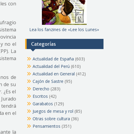
ales con
ufragio
 sistema
Lea los fanzines de «Lee los Lunes»
ovincia
 y no el
Categorías
CPP). La
sistema
Actualidad de España
(603)
Actualidad del Perú
(610)
Actualidad en General
(412)
anos de
Cajón de Sastre
(95)
n de su
Derecho
(283)
. ¿Es el
Escritos
(42)
l Jurado
Garabatos
(129)
 tendrá
Juegos de mesa y rol
(85)
da en el
Otras sobre cultura
(36)
Pensamientos
(351)
ante la