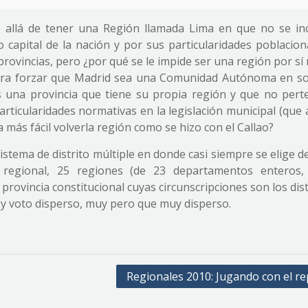
allá de tener una Región llamada Lima en que no se inc
 capital de la nación y por sus particularidades poblacion
rovincias, pero ¿por qué se le impide ser una región por sí
para forzar que Madrid sea una Comunidad Autónoma en soli
 una provincia que tiene su propia región y que no pert
rticularidades normativas en la legislación municipal (que 
ra más fácil volverla región como se hizo con el Callao?
 Sistema de distrito múltiple en donde casi siempre se elige 
 regional, 25 regiones (de 23 departamentos enteros
rovincia constitucional cuyas circunscripciones son los dist
, y voto disperso, muy pero que muy disperso.
Regionales 2010: Jugando con el re