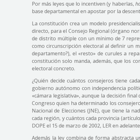
Por más leyes que lo incentiven (y haberlas,
ha
base departamental en apostar por la descent
La constitución crea un modelo presidenciali
directo, para el Consejo Regional (órgano norm
de distrito múltiple con un mínimo de 7 repr
como circunscripción electoral al definir un 
departamento?), el «resto» de curules a repar
constitución solo manda, además, que los con
electoral concreto.
¿Quién decide cuántos consejeros tiene ca
gobierno autónomo con independencia polític
«cámara legislativa», aunque la decisión final
Congreso quien ha determinado los consejeros?
Nacional de Elecciones (JNE), que tiene la 
cada región, y cuántos cada provincia (artícul
DOPE el 15 de marzo de 2002, LER en adelante
Además la ley combina de forma abstracta un