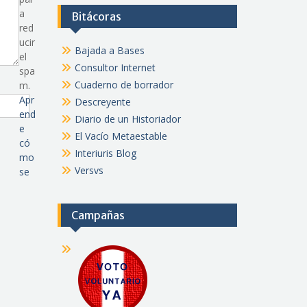
a
Bitácoras
red
ucir
Bajada a Bases
el
Consultor Internet
spa
Cuaderno de borrador
m.
Apr
Descreyente
end
Diario de un Historiador
e
El Vacío Metaestable
có
Interiuris Blog
mo
Versvs
se
Campañas