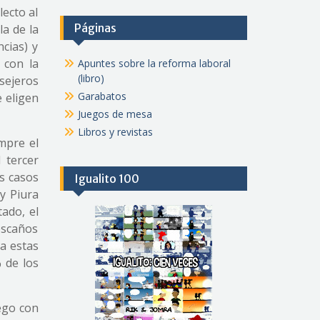
lecto al
Páginas
la de la
ncias) y
 con la
Apuntes sobre la reforma laboral
(libro)
sejeros
Garabatos
 eligen
Juegos de mesa
Libros y revistas
mpre el
 tercer
s casos
Igualito 100
y Piura
ado, el
escaños
a estas
 de los
uego con