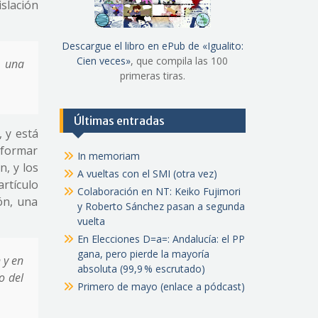
slación
Descargue el libro en ePub de «Igualito:
Cien veces»
, que compila las 100
n una
primeras tiras.
Últimas entradas
, y está
nformar
In memoriam
, y los
A vueltas con el SMI (otra vez)
rtículo
Colaboración en NT: Keiko Fujimori
ón, una
y Roberto Sánchez pasan a segunda
vuelta
En Elecciones D=a=: Andalucía: el PP
gana, pero pierde la mayoría
 y en
absoluta (99,9 % escrutado)
o del
Primero de mayo (enlace a pódcast)