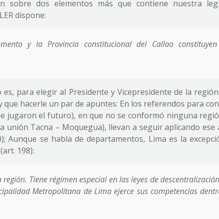
ción sobre dos elementos más que contiene nuestra legi
a LER dispone:
mento y la Provincia constitucional del Callao constituye
o es, para elegir al Presidente y Vicepresidente de la región
ay que hacerle un par de apuntes: En los referendos para co
 jugaron el futuro), en que no se conformó ninguna región
la unión Tacna – Moquegua), llevan a seguir aplicando ese a
10); Aunque se habla de departamentos, Lima es la excepci
art. 198):
 región. Tiene régimen especial en las leyes de descentralización
cipalidad Metropolitana de Lima ejerce sus competencias dentr