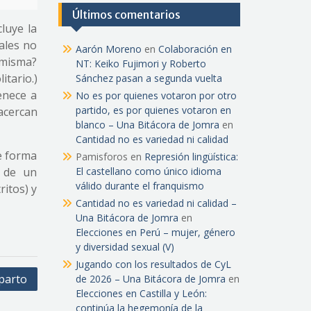
Últimos comentarios
luye la
ales no
Aarón Moreno
en
Colaboración en
 misma?
NT: Keiko Fujimori y Roberto
tario.)
Sánchez pasan a segunda vuelta
enece a
No es por quienes votaron por otro
partido, es por quienes votaron en
acercan
blanco – Una Bitácora de Jomra
en
Cantidad no es variedad ni calidad
de forma
Pamisforos
en
Represión lingüística:
, de un
El castellano como único idioma
válido durante el franquismo
ritos) y
Cantidad no es variedad ni calidad –
Una Bitácora de Jomra
en
Elecciones en Perú – mujer, género
y diversidad sexual (V)
Jugando con los resultados de CyL
parto
de 2026 – Una Bitácora de Jomra
en
Elecciones en Castilla y León:
continúa la hegemonía de la