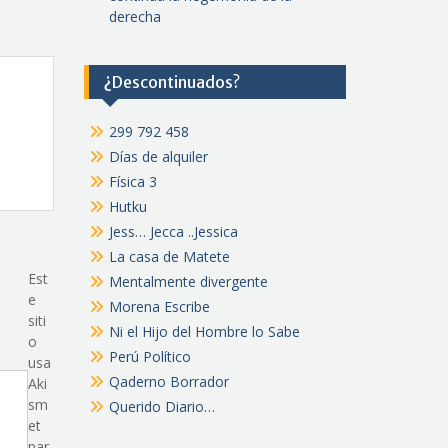
derecha
¿Descontinuados?
299 792 458
Días de alquiler
Física 3
Hutku
Jess… Jecca ..Jessica
La casa de Matete
Est
Mentalmente divergente
e
Morena Escribe
siti
Ni el Hijo del Hombre lo Sabe
o
Perú Político
usa
Qaderno Borrador
Aki
sm
Querido Diario…
et
par