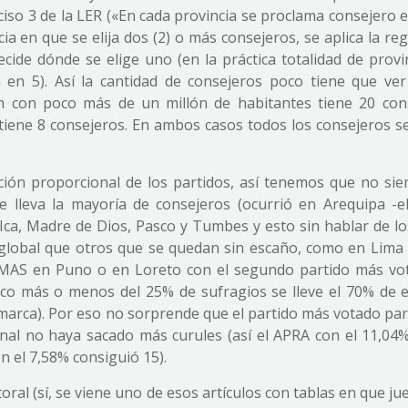
 inciso 3 de la LER («En cada provincia se proclama consejero e
ia en que se elija dos (2) o más consejeros, se aplica la reg
ecide dónde se elige uno (en la práctica totalidad de provi
n 5). Así la cantidad de consejeros poco tiene que ver
h con poco más de un millón de habitantes tiene 20 con
 tiene 8 consejeros. En ambos casos todos los consejeros se
ión proporcional de los partidos, así tenemos que no sie
 lleva la mayoría de consejeros (ocurrió en Arequipa -el
 Ica, Madre de Dios, Pasco y Tumbes y esto sin hablar de lo
global que otros que se quedan sin escaño, como en Lima 
 MAS en Puno o en Loreto con el segundo partido más vot
oco más o menos del 25% de sufragios se lleve el 70% de 
marca). Por eso no sorprende que el partido más votado par
ional no haya sacado más curules (así el APRA con el 11,04%
n el 7,58% consiguió 15).
ral (sí, se viene uno de esos artículos con tablas en que j