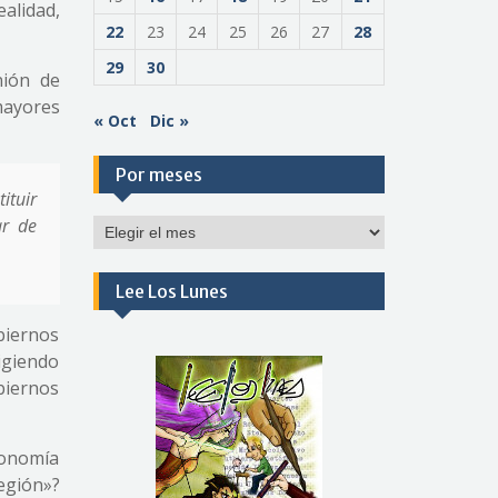
alidad,
22
23
24
25
26
27
28
29
30
nión de
ayores
« Oct
Dic »
Por meses
ituir
ar de
Por
meses
Lee Los Lunes
biernos
igiendo
obiernos
tonomía
egión»?