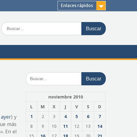
Enlaces rápidos
Buscar:
Buscar:
noviembre 2010
L
M
X
J
V
S
D
 ayer
) y
1
2
3
4
5
6
7
que más
8
9
10
11
12
13
14
». En el
15
16
17
18
19
20
21