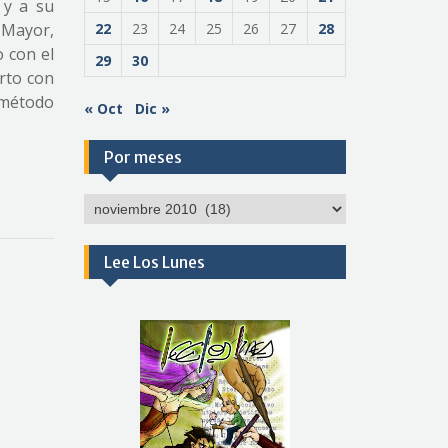
 y a su
o Mayor,
22
23
24
25
26
27
28
 con el
29
30
rto con
 método
« Oct
Dic »
Por meses
Por
meses
Lee Los Lunes