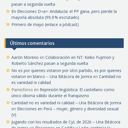
pasan a segunda vuelta
En Elecciones D=a=: Andalucía: el PP gana, pero pierde la
mayoría absoluta (99,9 % escrutado)
Primero de mayo (enlace a pódcast)
Últimos comentarios
Aarón Moreno
en
Colaboración en NT: Keiko Fujimori y
Roberto Sánchez pasan a segunda vuelta
No es por quienes votaron por otro partido, es por quienes
votaron en blanco – Una Bitácora de Jomra
en
Cantidad no
es variedad ni calidad
Pamisforos
en
Represión lingüística: El castellano como
único idioma válido durante el franquismo
Cantidad no es variedad ni calidad – Una Bitácora de Jomra
en
Elecciones en Perú – mujer, género y diversidad sexual
(V)
Jugando con los resultados de CyL de 2026 – Una Bitácora
de Jomra
en
Elecciones en Castilla y León: continúa la