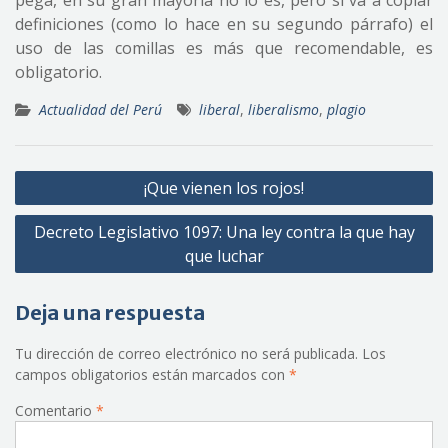
pega, en su gran mayoría no lo es, pero si va a copiar
definiciones (como lo hace en su segundo párrafo) el
uso de las comillas es más que recomendable, es
obligatorio.
Actualidad del Perú
liberal
,
liberalismo
,
plagio
Navegación
¡Que vienen los rojos!
de
Decreto Legislativo 1097: Una ley contra la que hay
entradas
que luchar
Deja una respuesta
Tu dirección de correo electrónico no será publicada.
Los
campos obligatorios están marcados con
*
Comentario
*