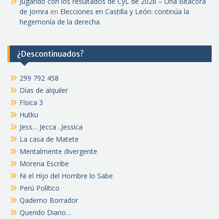
Jugando con los resultados de CyL de 2026 – Una Bitácora
de Jomra
en
Elecciones en Castilla y León: continúa la
hegemonía de la derecha
¿Descontinuados?
299 792 458
Días de alquiler
Física 3
Hutku
Jess… Jecca ..Jessica
La casa de Matete
Mentalmente divergente
Morena Escribe
Ni el Hijo del Hombre lo Sabe
Perú Político
Qaderno Borrador
Querido Diario…