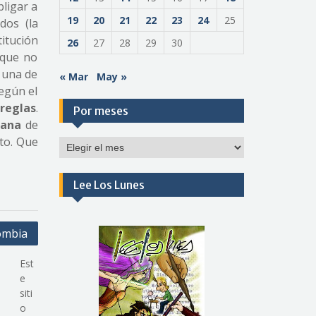
bligar a
19
20
21
22
23
24
25
dos (la
titución
26
27
28
29
30
 que no
e una de
« Mar
May »
egún el
 reglas
.
Por meses
gana
de
to. Que
Por
meses
Lee Los Lunes
ombia
Est
e
siti
o