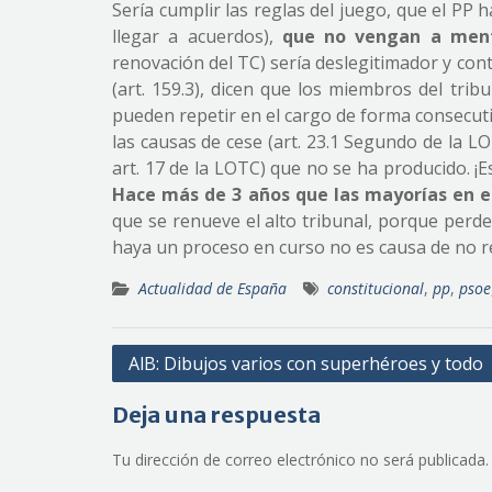
Sería cumplir las reglas del juego, que el PP 
llegar a acuerdos),
que no vengan a ment
renovación del TC) sería deslegitimador y cont
(art. 159.3), dicen que los miembros del tri
pueden repetir en el cargo de forma consecuti
las causas de cese (art. 23.1 Segundo de la 
art. 17 de la LOTC) que no se ha producido. ¡E
Hace más de 3 años que las mayorías en el
que se renueve el alto tribunal, porque per
haya un proceso en curso no es causa de no r
Actualidad de España
constitucional
,
pp
,
psoe
Navegación
AlB: Dibujos varios con superhéroes y todo
de
Deja una respuesta
entradas
Tu dirección de correo electrónico no será publicada.