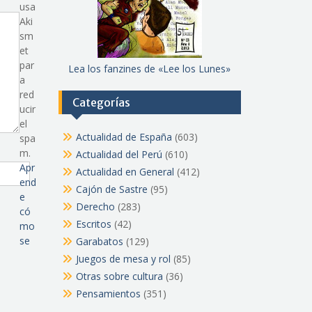
usa
Aki
sm
et
par
Lea los fanzines de «Lee los Lunes»
a
red
Categorías
ucir
el
Actualidad de España
(603)
spa
m.
Actualidad del Perú
(610)
Apr
Actualidad en General
(412)
end
Cajón de Sastre
(95)
e
Derecho
(283)
có
Escritos
(42)
mo
se
Garabatos
(129)
Juegos de mesa y rol
(85)
Otras sobre cultura
(36)
Pensamientos
(351)