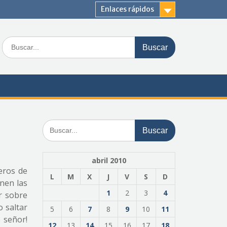
Enlaces rápidos
Buscar:
Buscar:
abril 2010
eros de
L
M
X
J
V
S
D
enen las
1
2
3
4
r sobre
o saltar
5
6
7
8
9
10
11
 señor!
12
13
14
15
16
17
18