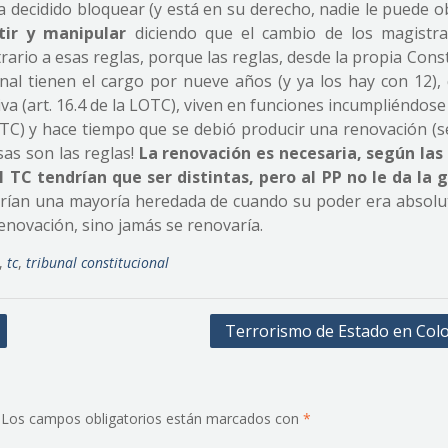
ha decidido bloquear (y está en su derecho, nadie le puede o
ir y manipular
diciendo que el cambio de los magistra
rario a esas reglas, porque las reglas, desde la propia Cons
bunal tienen el cargo por nueve años (y ya los hay con 12),
va (art. 16.4 de la LOTC), viven en funciones incumpliéndos
LOTC) y hace tiempo que se debió producir una renovación (s
sas son las reglas!
La renovación es necesaria, según las
 TC tendrían que ser distintas, pero al PP no le da la 
derían una mayoría heredada de cuando su poder era absolu
enovación, sino jamás se renovaría.
,
tc
,
tribunal constitucional
Terrorismo de Estado en Col
Los campos obligatorios están marcados con
*