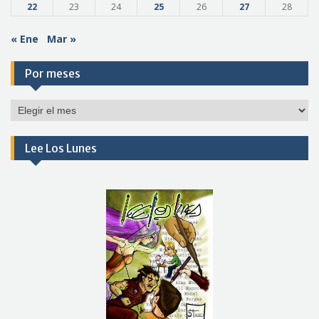
22
23
24
25
26
27
28
« Ene
Mar »
Por meses
Por
meses
Lee Los Lunes