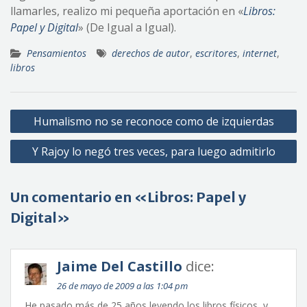
llamarles, realizo mi pequeña aportación en «
Libros:
Papel y Digital
» (De Igual a Igual).
Pensamientos
derechos de autor
,
escritores
,
internet
,
libros
Navegación
Humalismo no se reconoce como de izquierdas
de
Y Rajoy lo negó tres veces, para luego admitirlo
entradas
Un comentario en «Libros: Papel y
Digital»
Jaime Del Castillo
dice:
26 de mayo de 2009 a las 1:04 pm
He pasado más de 25 años leyendo los libros físicos, y