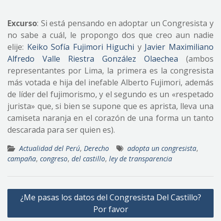
Excurso
: Si está pensando en adoptar un Congresista y
no sabe a cuál, le propongo dos que creo aun nadie
elije:
Keiko Sofía Fujimori Higuchi
y
Javier Maximiliano
Alfredo Valle Riestra González Olaechea
(ambos
representantes por Lima, la primera es la congresista
más votada e hija del inefable Alberto Fujimori, además
de líder del fujimorismo, y el segundo es un «respetado
jurista» que, si bien se supone que es aprista, lleva una
camiseta naranja en el corazón de una forma un tanto
descarada para ser quien es).
Actualidad del Perú
,
Derecho
adopta un congresista
,
campaña
,
congreso
,
del castillo
,
ley de transparencia
Navegación
¿Me pasas los datos del Congresista Del Castillo?
de
Por favor
entradas