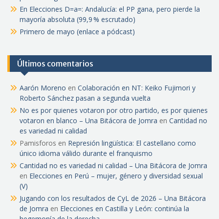
En Elecciones D=a=: Andalucía: el PP gana, pero pierde la
mayoría absoluta (99,9 % escrutado)
Primero de mayo (enlace a pódcast)
Últimos comentarios
Aarón Moreno
en
Colaboración en NT: Keiko Fujimori y
Roberto Sánchez pasan a segunda vuelta
No es por quienes votaron por otro partido, es por quienes
votaron en blanco – Una Bitácora de Jomra
en
Cantidad no
es variedad ni calidad
Pamisforos
en
Represión lingüística: El castellano como
único idioma válido durante el franquismo
Cantidad no es variedad ni calidad – Una Bitácora de Jomra
en
Elecciones en Perú – mujer, género y diversidad sexual
(V)
Jugando con los resultados de CyL de 2026 – Una Bitácora
de Jomra
en
Elecciones en Castilla y León: continúa la
hegemonía de la derecha