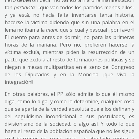
Pero debieron decir "no vamos a ir a una manifestación
tan
partidista
" -que van todos los partidos menos ellos-
y ya está, no hacía falta inventarse tanta historia,
hacerse la víctima diciendo que sin una palabra en el
lema no iban a la
mani
, que si cual y pascual ¡¡por favor!!
El cuento para antes de dormir, no para las primeras
horas de la mañana. Pero no, prefieren hacerse la
víctima excluía, mientras piden la resurrección de un
pacto que excluía al resto de formaciones políticas y se
niegan a mesas multipartitas en el seno del Congreso
de los Diputados y en la Moncloa ¡¡que viva la
integración!!
En otras palabras, el PP sólo admite lo que él mismo
diga, como lo diga, y como lo determine, cualquier cosa
que se aparte de la verdad absoluta que ellos definan y
del seguidismo incondicional a sus postulados, es
divisionismo de la sociedad, o algo así. Y todo lo que
haga el resto de la población española que no les sigue
cual borregos es, como poco, un atentado contra la