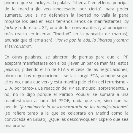
primero que se incluyera la palabra "libertad" en el lema principal
de la marcha (lo veo innecesario, por cierto), para poder
sumarse. Que si no defendían la libertad no valía la pena
mojarse los pies en esos terrenos llenos de manifestantes,
ay
fuchi
y todo eso. UGT, uno de los convocantes (y al principio el
más reacio en insertar "libertad" en la pancarta de marras),
anuncia que el lema será: "
Por la paz, la vida, la libertad y contra
el terrorismo
".
En otras palabras, se abrieron de piernas para que el PP
aceptara manifestarse con ellos (llevan un par de manifas, estos
peperos
, pidiendo el fin de ETA y el cese de las negociaciones,
ahora no hay negociaciones -se las cargó ETA, aunque según
ellos no, nada que ver- y esta manifa pide el fin del terrorismo -
ETA, por tanto-). La reacción del PP es, incluso, sorprendente. Y
no, no lo digo porque el Partido Popular se sumara a una
manifestación al lado del PSOE, nada que ver, sino que ha
pedido "
formalmente la desconvocatoria de las manifestaciones
"
(se refiere tanto a la que se celebrará en Madrid como la
convocada en Bilbao). ¿Que las desconvoquen? Espero que sea
una broma.