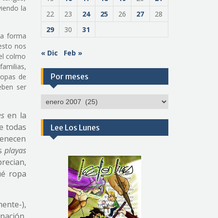
viendo la
22
23
24
25
26
27
28
29
30
31
na forma
esto nos
« Dic
Feb »
el colmo
amilias,
Por meses
ropas de
eben ser
Por
meses
es
en la
ue todas
Lee Los Lunes
tenecen
as
playas
recian,
ué ropa
mente-),
inación.