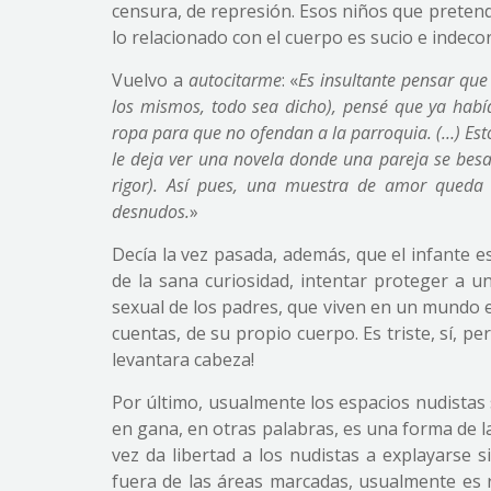
censura, de represión. Esos niños que preten
lo relacionado con el cuerpo es sucio e indeco
Vuelvo a
autocitarme
: «
Es insultante pensar que
los mismos, todo sea dicho), pensé que ya habí
ropa para que no ofendan a la parroquia. (…) Est
le deja ver una novela donde una pareja se besab
rigor). Así pues, una muestra de amor queda
desnudos.
»
Decía la vez pasada, además, que el infante e
de la sana curiosidad, intentar proteger a 
sexual de los padres, que viven en un mundo 
cuentas, de su propio cuerpo. Es triste, sí, 
levantara cabeza!
Por último, usualmente los espacios nudistas s
en gana, en otras palabras, es una forma de la
vez da libertad a los nudistas a explayarse
fuera de las áreas marcadas, usualmente es r