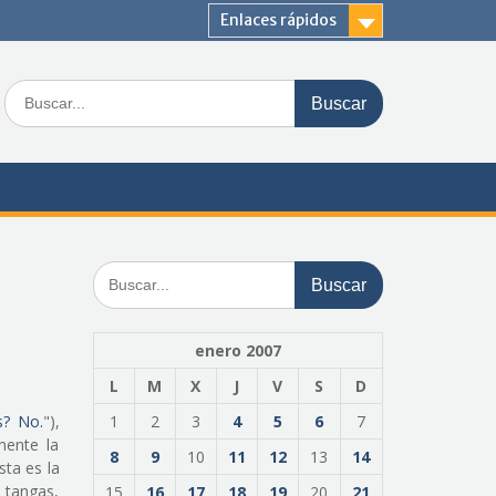
Enlaces rápidos
Buscar:
Buscar:
enero 2007
L
M
X
J
V
S
D
s? No.
"),
1
2
3
4
5
6
7
mente la
8
9
10
11
12
13
14
esta es la
 tangas,
15
16
17
18
19
20
21