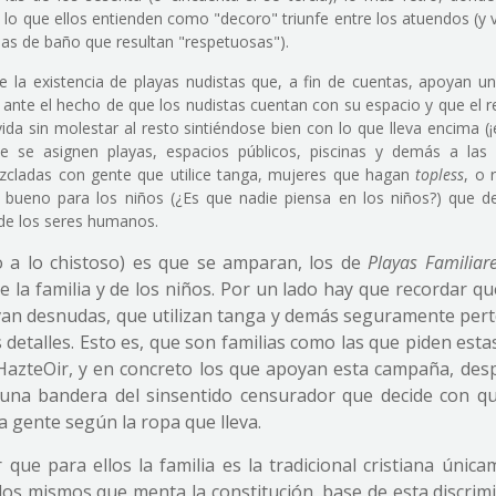
lo que ellos entienden como "decoro" triunfe entre los atuendos (y 
pas de baño que resultan "respetuosas").
te la existencia de playas nudistas que, a fin de cuentas, apoyan u
ante el hecho de que los nudistas cuentan con su espacio y que el r
a sin molestar al resto sintiéndose bien con lo que lleva encima (¡
 se asignen playas, espacios públicos, piscinas y demás a las f
cladas con gente que utilice tanga, mujeres que hagan
topless
, o 
s bueno para los niños (¿Es que nadie piensa en los niños?) que d
 de los seres humanos.
o a lo chistoso) es que se amparan, los de
Playas
Familiar
de la familia y de los niños. Por un lado hay que recordar q
 van desnudas, que utilizan tanga y demás seguramente per
ás detalles. Esto es, que son familias como las que piden est
HazteOir, y en concreto los que apoyan esta campaña, desp
una bandera del sinsentido censurador que decide con q
la gente según la ropa que lleva.
 que para ellos la familia es la tradicional cristiana única
 los mismos que menta la constitución, base de esta discrim