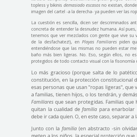
topless y bikinis
demasiado escasos
no existan, donde 
imagen del cartel -a la derecha- ya pueden ver las ro
La cuestión es sencilla, dicen ser descriminados an
concreta de entender la desnudez humana. Así pues, 
tenemos que ver mezclados con gente que vive su vid
de la desfachatez!), en
Playas Familiares
piden que
entendiéndose que las mismas no pueden estar mez
baño más bien ligeras. No. Eso, según ellos, no e
protegidos de todo contacto visual con la fisonomía
Lo más gracioso (porque salta de lo patétic
constitución, en la protección constitucional 
esas personas que usan "ropas ligeras", que
a familias, tienen hijos, o los tendrán, y dem
Familiares
que sean protegidas. Familias que 
quitan la cualidad de
familia
para enarbolar 
debe ir cada quien. O, en este caso, separar a 
Junto con la
familia
(en abstracto -sin olvidar
meten a los niños, la especial protección que