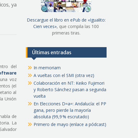
icos, ya
Descargue el libro en ePub de «Igualito:
Cien veces»
, que compila las 100
primeras tiras.
Últimas entradas
tro del
In memoriam
oftware
A vueltas con el SMI (otra vez)
 una voz
Colaboración en NT: Keiko Fujimori
ntos (el
y Roberto Sánchez pasan a segunda
etario al
vuelta
la Unión
En Elecciones D=a=: Andalucía: el PP
gana, pero pierde la mayoría
habla de
absoluta (99,9 % escrutado)
oria. La
Primero de mayo (enlace a pódcast)
Salvador