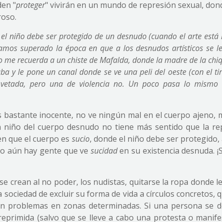
den "
proteger
" vivirán en un mundo de represión sexual, don
roso.
 el niño debe ser protegido de un desnudo (cuando el arte está 
amos superado la época en que a los desnudos artísticos se l
o me recuerda a un chiste de Mafalda, donde la madre de la chiq
a y le pone un canal donde se ve una peli del oeste (con el ti
 vetada, pero una de violencia no. Un poco pasa lo mismo 
s bastante inocente, no ve ningún mal en el cuerpo ajeno, 
un niño del cuerpo desnudo no tiene más sentido que la re
en que el cuerpo es
sucio
, donde el niño debe ser protegido, 
pero aún hay gente que ve
sucidad
en su existencia desnuda. ¡
e crean al no poder, los nudistas, quitarse la ropa donde l
 sociedad de excluir su forma de vida a círculos concretos, 
 sin problemas en zonas determinadas. Si una persona se 
eprimida (salvo que se lleve a cabo una protesta o manife