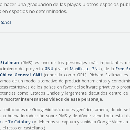
do hacer una graduación de las playas u otros espacios públ
as en espacios no determinados.
tarios
Stallman
(RMS) es uno de los personajes más importantes den
nacimiento del proyecto
GNU
(tras el
Manifiesto GNU
), de la
Free S
Pública General GNU
(conocida como GPL). Richard Stallman es
arnos de un modo alternativo de producir herramientas y conocimie
líticas restrictivas de los países en favor del software privativo o propi
 potencias como Estados Unidos y largamente discutidos dentro de 
ra rescatar
interesantes vídeos de este personaje
.
as limitaciones de GoogleVideos), uno es genérico, ameno, donde se 
n una buena introducción sobre RMS y de dónde viene toda esta hist
a
de
TV Catalunya
y debemos su captura y subida a Google Videos a 
n, el resto en castellano.)