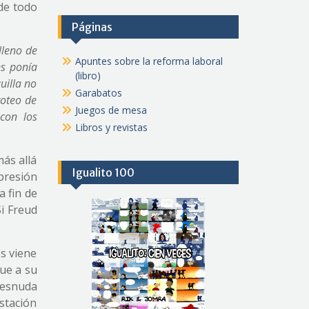
de todo
Páginas
lleno de
Apuntes sobre la reforma laboral
es ponía
(libro)
uilla no
Garabatos
roteo de
Juegos de mesa
con los
Libros y revistas
más allá
Igualito 100
presión
a fin de
Si Freud
es viene
que a su
desnuda
stación