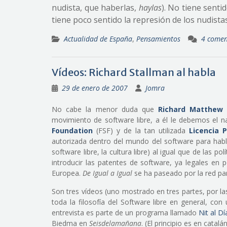
nudista, que haberlas,
haylas
). No tiene senti
tiene poco sentido la represión de los nudist
Actualidad de España
,
Pensamientos
4 comen
Vídeos: Richard Stallman al habla
29 de enero de 2007
Jomra
No cabe la menor duda que
Richard Matthew 
movimiento de software libre, a él le debemos el 
Foundation
(FSF) y de la tan utilizada
Licencia 
autorizada dentro del mundo del software para habl
software libre, la cultura libre) al igual que de las po
introducir las patentes de software, ya legales en
Europea.
De Igual a Igual
se ha paseado por la red pa
Son tres vídeos (uno mostrado en tres partes, por l
toda la filosofía del Software libre en general, co
entrevista es parte de un programa llamado
Nit al Dí
Biedma en
Seisdelamañana
. (El principio es en catalá