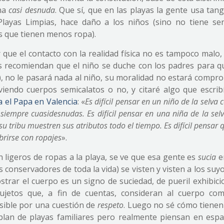
ona
casi desnuda
. Que sí, que en las playas la gente usa tan
Playas Limpias, hace daño a los niños (sino no tiene sen
s que tienen menos ropa).
que el contacto con la realidad física no es tampoco malo,
s recomiendan que el niño se duche con los padres para q
), no le pasará nada al niño, su moralidad no estará compr
viendo cuerpos semicalatos o no, y citaré algo que escribí
a el Papa en Valencia
: «
Es difícil pensar en un niño de la selva
 siempre cuasidesnudas. Es difícil pensar en una niña de la se
tribu muestren sus atributos todo el tiempo. Es difícil pensar 
brirse con ropajes
».
n ligeros de ropas a la playa, se ve que esa gente es
sucia
e
 conservadores de toda la vida) se visten y visten a los suyo
trar el cuerpo es un signo de suciedad, de pueril exhibici
sujetos que, a fin de cuentas, consideran al cuerpo co
sible por una cuestión de
respeto
. Luego no sé cómo tienen 
blan de playas familiares pero realmente piensan en espa