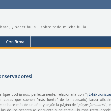
bate, y hacer bulla… sobre todo mucha bulla.
Con firma
conservadores!
 (que podríamos, perfectamente, relacionarla con "
¿Exhibicionista
ir cosas que suenen "más fuerte" de lo necesario) lanza oficial
desde hace más de un año, y según la página de "
playas familiares
", 
as de los sesenta (o cincuenta si se tercia), lo más retro, donde