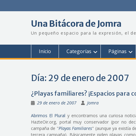
Saltar
al
contenido
Una Bitácora de Jomra
Un pequeño espacio para la expresión, el de
Inicio
Categorías
Páginas
Día:
29 de enero de 2007
¿Playas familiares? ¡Espacios para 
29 de enero de 2007
Jomra
Abrimos El Plural
y encontramos una curiosa noticia
HazteOir.org, portal muy conservador (por no dec
campaña de "
Playas Familiares
" (aunque ya existía 
tercera campaña). Básicamente piden playas como l