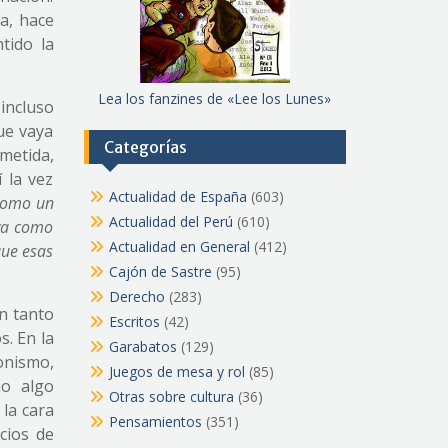
ga, hace
tido la
Lea los fanzines de «Lee los Lunes»
 incluso
ue vaya
Categorías
ometida,
 la vez
Actualidad de España
(603)
 como un
Actualidad del Perú
(610)
lva como
Actualidad en General
(412)
que esas
Cajón de Sastre
(95)
Derecho
(283)
n tanto
Escritos
(42)
s. En la
Garabatos
(129)
onismo,
Juegos de mesa y rol
(85)
mo algo
Otras sobre cultura
(36)
la cara
Pensamientos
(351)
cios de