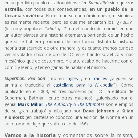
en un perdido pueblo estadounidense (en
Smallville
) sino que
se
estrella
, con todas sus consecuencias,
en un pueblo de la
Ucrania soviética
. No es que sea un cómic nuevo, ni siquiera
es realmente reciente, pero es que me encantan los "
¿Y si…?
"
(los muy populares
"what if…?
" en el mundo del cómic) en que
un autor plantea una historia alternativa partiendo de un hecho
que si se hubiera producido de una forma distinta la historia
habría transcurrido de otra manera, y es cuanto menos curioso
ver al volador chico de oro de DC en el bando soviético y más
mesiánico que de costumbre. Y claro, acabo de hacerme con el
cómic y leerlo, y tengo ganas de hablar del mismo.
Superman: Red Son
(info en
inglés
y en
francés
¿alguien se
anima a traducirla al
castellano para la Wikipedia
?). Cómic
publicado en el 2003, en tres números por DC (la editora de
Superman, Batman, entre otros muchos), guionisado por el
genial
Mark Millar
(
The Authority
o
The Ultimates
son ejemplos
de su gran trabajo) y dibujado por
Dave Johnson
y
Kilian
Plunkett
(en castellano conozco una edición de Norma en un
solo tomo de lujo que salía a eso de 16€).
Vamos a la historia
y comentarios sobre la misma,