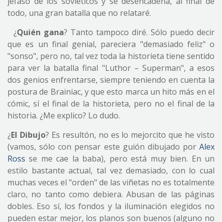
jefaso de los soviéticos y se desencadena, al final de
todo, una gran batalla que no relataré.
¿
Quién gana
? Tanto tampoco diré. Sólo puedo decir
que es un final genial, pareciera "demasiado feliz" o
"sonso", pero no, tal vez toda la historieta tiene sentido
para ver la batalla final "Luthor – Superman", a esos
dos genios enfrentarse, siempre teniendo en cuenta la
postura de Brainiac, y que esto marca un hito más en el
cómic, sí el final de la historieta, pero no el final de la
historia. ¿Me explico? Lo dudo.
¿
El Dibujo
? Es resultón, no es lo mejorcito que he visto
(vamos, sólo con pensar este guión dibujado por
Alex
Ross
se me cae la baba), pero está muy bien. En un
estilo bastante actual, tal vez demasiado, con lo cual
muchas veces el "orden" de las viñetas no es totalmente
claro, no tanto como debiera. Abusan de las páginas
dobles. Eso sí, los fondos y la iluminación elegidos no
pueden estar mejor, los planos son buenos (alguno no