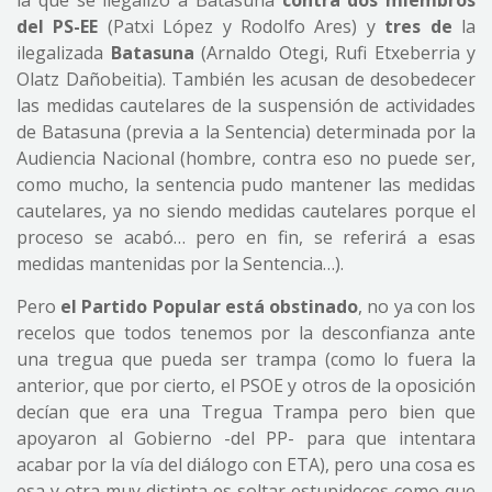
la que se ilegalizó a Batasuna
contra dos miembros
del PS-EE
(Patxi López y Rodolfo Ares) y
tres de
la
ilegalizada
Batasuna
(Arnaldo Otegi, Rufi Etxeberria y
Olatz Dañobeitia). También les acusan de desobedecer
las medidas cautelares de la suspensión de actividades
de Batasuna (previa a la Sentencia) determinada por la
Audiencia Nacional (hombre, contra eso no puede ser,
como mucho, la sentencia pudo mantener las medidas
cautelares, ya no siendo medidas cautelares porque el
proceso se acabó… pero en fin, se referirá a esas
medidas mantenidas por la Sentencia…).
Pero
el Partido Popular está obstinado
, no ya con los
recelos que todos tenemos por la desconfianza ante
una tregua que pueda ser trampa (como lo fuera la
anterior, que por cierto, el PSOE y otros de la oposición
decían que era una Tregua Trampa pero bien que
apoyaron al Gobierno -del PP- para que intentara
acabar por la vía del diálogo con ETA), pero una cosa es
esa y otra muy distinta es soltar estupideces como que