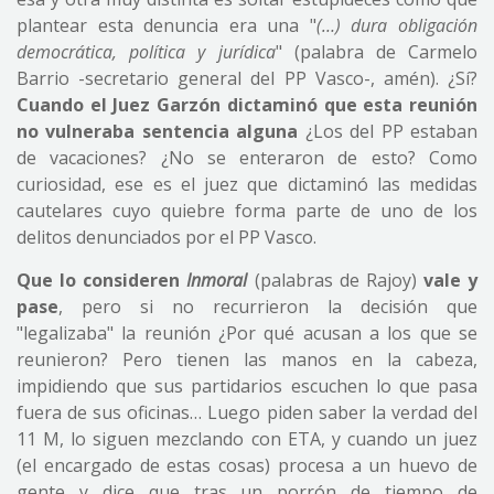
plantear esta denuncia era una "
(…) dura obligación
democrática, política y jurídica
" (palabra de Carmelo
Barrio -secretario general del PP Vasco-, amén). ¿Sí?
Cuando el Juez Garzón dictaminó que esta reunión
no vulneraba sentencia alguna
¿Los del PP estaban
de vacaciones? ¿No se enteraron de esto? Como
curiosidad, ese es el juez que dictaminó las medidas
cautelares cuyo quiebre forma parte de uno de los
delitos denunciados por el PP Vasco.
Que lo consideren
Inmoral
(palabras de Rajoy)
vale y
pase
, pero si no recurrieron la decisión que
"legalizaba" la reunión ¿Por qué acusan a los que se
reunieron? Pero tienen las manos en la cabeza,
impidiendo que sus partidarios escuchen lo que pasa
fuera de sus oficinas… Luego piden saber la verdad del
11 M, lo siguen mezclando con ETA, y cuando un juez
(el encargado de estas cosas) procesa a un huevo de
gente y dice que tras un porrón de tiempo de