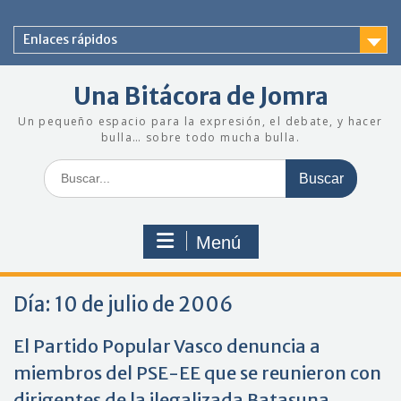
Saltar
al
Enlaces rápidos
contenido
Una Bitácora de Jomra
Un pequeño espacio para la expresión, el debate, y hacer
bulla… sobre todo mucha bulla.
Buscar:
Menú
Día:
10 de julio de 2006
El Partido Popular Vasco denuncia a
miembros del PSE-EE que se reunieron con
dirigentes de la ilegalizada Batasuna