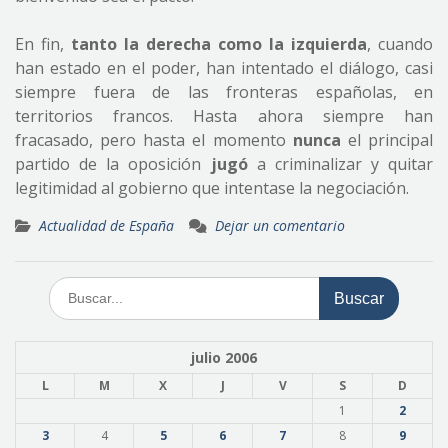
En fin,
tanto la derecha como la izquierda
, cuando
han estado en el poder, han intentado el diálogo, casi
siempre fuera de las fronteras españolas, en
territorios francos. Hasta ahora siempre han
fracasado, pero hasta el momento
nunca
el principal
partido de la oposición
jugó
a criminalizar y quitar
legitimidad al gobierno que intentase la negociación.
Actualidad de España
Dejar un comentario
Buscar:
julio 2006
L
M
X
J
V
S
D
1
2
3
4
5
6
7
8
9