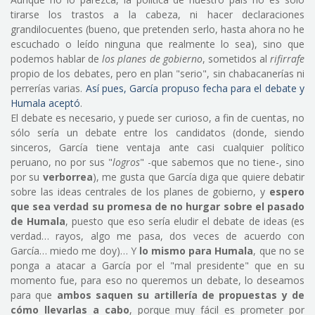
tirarse los trastos a la cabeza, ni hacer declaraciones
grandilocuentes (bueno, que pretenden serlo, hasta ahora no he
escuchado o leído ninguna que realmente lo sea), sino que
podemos hablar de
los planes de gobierno
, sometidos al
rifirrafe
propio de los debates, pero en plan "serio", sin chabacanerías ni
perrerías varias.
Así pues, García propuso fecha para el debate y
Humala aceptó
.
El debate es necesario, y puede ser curioso, a fin de cuentas, no
sólo sería un debate entre los candidatos (donde, siendo
sinceros, García tiene ventaja ante casi cualquier político
peruano, no por sus "
logros
" -que sabemos que no tiene-, sino
por su
verborrea
), me gusta que García diga que quiere debatir
sobre las ideas centrales de los planes de gobierno, y
espero
que sea verdad su promesa de no hurgar sobre el pasado
de Humala
, puesto que eso sería eludir el debate de ideas (es
verdad… rayos, algo me pasa, dos veces de acuerdo con
García… miedo me doy)… Y
lo mismo para Humala
, que no se
ponga a atacar a García por el "mal presidente" que en su
momento fue, para eso no queremos un debate, lo deseamos
para que
ambos saquen su artillería de propuestas y de
cómo llevarlas a cabo
, porque muy fácil es prometer por