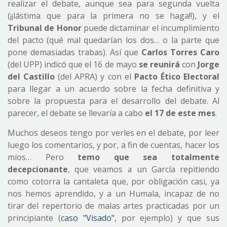
realizar el debate, aunque sea para segunda vuelta
(¡¡lástima que para la primera no se haga!!), y el
Tribunal de Honor
puede dictaminar el incumplimiento
del pacto (qué mal quedarían los dos… o la parte que
pone demasiadas trabas). Así que
Carlos Torres Caro
(del UPP) indicó que el 16 de mayo
se reunirá
con
Jorge
del Castillo
(del APRA) y con el
Pacto Ético Electoral
para llegar a un acuerdo sobre la fecha definitiva y
sobre la propuesta para el desarrollo del debate. Al
parecer, el debate se llevaría a cabo
el 17 de este mes
.
Muchos deseos tengo por verles en el debate, por leer
luego los comentarios, y por, a fin de cuentas, hacer los
míos… Pero
temo que sea totalmente
decepcionante
, que veamos a un García repitiendo
como cotorra la cantaleta que, por obligación casi, ya
nos hemos aprendido, y a un Humala, incapaz de no
tirar del repertorio de malas artes practicadas por un
principiante (
caso "Visado"
, por ejemplo) y que sus