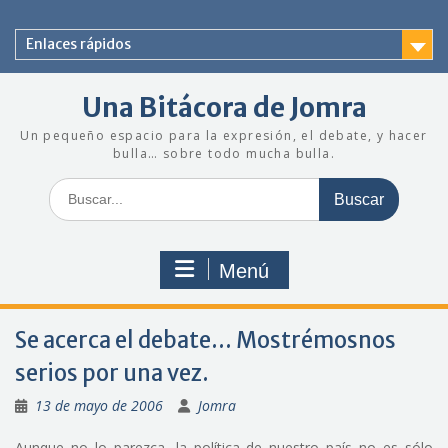
Saltar
al
Enlaces rápidos
contenido
Una Bitácora de Jomra
Un pequeño espacio para la expresión, el debate, y hacer
bulla… sobre todo mucha bulla.
Buscar:
Menú
Se acerca el debate… Mostrémosnos
serios por una vez.
13 de mayo de 2006
Jomra
Aunque no lo parezca, la política de nuestro país no es sólo