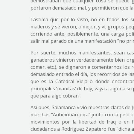
demostraban que cualquier cosa se puede gr
portaron demasiado mal, y permitieron que la g
Lástima que por lo visto, no en todos los si
maderos y se vieron, o mejor, y ví, grupos p
corriendo ante, posiblemente, una carga polic
salir mal parado de una manifestación "no prin
Por suerte, muchos manifestantes, sean castr
ganaderos vinieron verdaderamente bien org
comer, etc.), se dignaron a comentarnos los 
demasiado entrado el día, los recorridos de la
que es la Catedral Vieja o dónde encontrar
principales ‘manifas’ de hoy, vaya a alguna si q
que para algo cobran".
Así pues, Salamanca vivió muestras claras de 
marchas “Antimonárquica” junto con la petició
movimientos por la libertad de Iraq o en f
ciudadanos a Rodríguez Zapatero fue “dicha a 