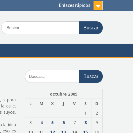
Enlaces rápidos
Buscar:
Buscar:
octubre 2005
 si para
L
M
X
J
V
S
D
a calle,
s suyos,
1
2
3
4
5
6
7
8
9
 la idea
, eso es
10
11
12
13
14
15
16