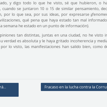
ado, y digo todo lo que he visto, sé que hubieron, o h
 cuando se juntaron 10 o 15 de similar pensamiento, dec
, por lo que sea, por sus ideas, por expresarse ¡¡fenomena
ilizaciones, qué pena que haya estado tan mal informado
 la semana he estado en un punto de información).
niones tan distintas, juntas en una ciudad, no he visto in
verdad es absoluta y le haya gritado incoherencia y media
or lo visto, las manifestaciones han salido bien, como d
irá…
Fracaso en la lucha contra la Corr