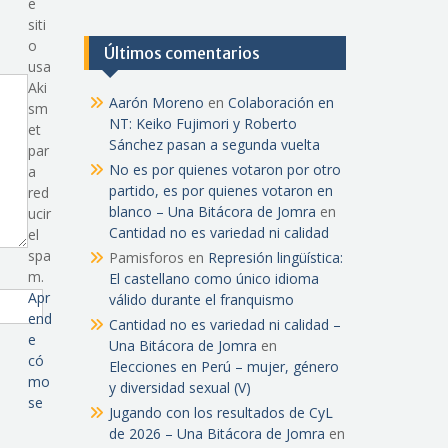
e
siti
o
Últimos comentarios
usa
Aki
Aarón Moreno
en
Colaboración en
sm
NT: Keiko Fujimori y Roberto
et
Sánchez pasan a segunda vuelta
par
No es por quienes votaron por otro
a
partido, es por quienes votaron en
red
blanco – Una Bitácora de Jomra
en
ucir
Cantidad no es variedad ni calidad
el
spa
Pamisforos
en
Represión lingüística:
m.
El castellano como único idioma
Apr
válido durante el franquismo
end
Cantidad no es variedad ni calidad –
e
Una Bitácora de Jomra
en
có
Elecciones en Perú – mujer, género
mo
y diversidad sexual (V)
se
Jugando con los resultados de CyL
de 2026 – Una Bitácora de Jomra
en