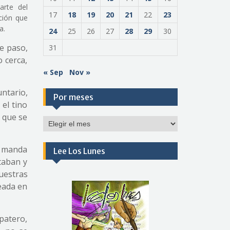
arte del
17
18
19
20
21
22
23
ción que
a.
24
25
26
27
28
29
30
e paso,
31
 cerca,
« Sep
Nov »
ntario,
Por meses
el tino
 que se
Por
meses
o manda
Lee Los Lunes
taban y
nuestras
seada en
patero,