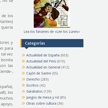
, no se
 de los
tantes)
e quería
Lea los fanzines de «Lee los Lunes»
tores y
Categorías
an para
tal vez
Actualidad de España
(603)
o bonita
Actualidad del Perú
(610)
son las
Actualidad en General
(412)
tiende-,
Cajón de Sastre
(95)
Derecho
(283)
Escritos
(42)
España),
Garabatos
(129)
!!), los
Juegos de mesa y rol
(85)
 muchos
Otras sobre cultura
(36)
u apoyo,