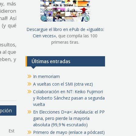
ay, más
idieron
l!! Así
 (y qué
Descargue el libro en ePub de «Igualito:
Cien veces»
, que compila las 100
primeras tiras.
sultos,
 al que
eben, y
Últimas entradas
In memoriam
A vueltas con el SMI (otra vez)
Colaboración en NT: Keiko Fujimori
y Roberto Sánchez pasan a segunda
vuelta
upción
En Elecciones D=a=: Andalucía: el PP
gana, pero pierde la mayoría
absoluta (99,9 % escrutado)
Est
Primero de mayo (enlace a pódcast)