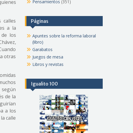
quienes
Pensamientos
(351)
 calles
Páginas
es a la
 de los
Apuntes sobre la reforma laboral
Chávez,
(libro)
¿Cuando
Garabatos
a otras
Juegos de mesa
Libros y revistas
 comidas
, muchos
Igualito 100
o, según
s de la
guirían
a a los
la calle