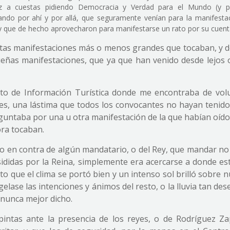
cruz a cuestas pidiendo Democracia y Verdad para el Mundo (y p
dando por ahí y por allá, que seguramente venían para la manifesta
y que de hecho aprovecharon para manifestarse un rato por su cuent
tas manifestaciones más o menos grandes que tocaban, y d
eñas manifestaciones, que ya que han venido desde lejos o
sto de Información Turística donde me encontraba de volu
es, una lástima que todos los convocantes no hayan tenido 
untaba por una u otra manifestación de la que habían oído
ora tocaban.
 o en contra de algún mandatario, o del Rey, que mandar n
ididas por la Reina, simplemente era acercarse a donde es
o que el clima se portó bien y un intenso sol brilló sobre 
lase las intenciones y ánimos del resto, o la lluvia tan de
 nunca mejor dicho.
opintas ante la presencia de los reyes, o de Rodríguez Za