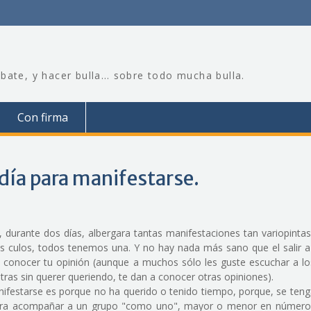
bate, y hacer bulla… sobre todo mucha bulla.
Con firma
ía para manifestarse.
urante dos días, albergara tantas manifestaciones tan variopintas,
s culos, todos tenemos una. Y no hay nada más sano que el salir a l
a conocer tu opinión (aunque a muchos sólo les guste escuchar a lo
ras sin querer queriendo, te dan a conocer otras opiniones).
ifestarse es porque no ha querido o tenido tiempo, porque, se tenga
para acompañar a un grupo "como uno", mayor o menor en número