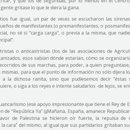
itar, y que los de seguridad, por lo menos en el Centro
ente gritase lo que le diera la gana.
tios fue igual, un par de veces se escucharon las sirenas
equeños de manifestantes (o premanifestantes, o posmanifes
ial, no sé si "carga carga", o previa a la misma, que nadi
cipal".
istas o anticastristas (los de las asociaciones de Agricul
anizados, esos sabían dónde estarían, cómo se organizarí
recorridos de sus marchas, para poder, a quien preguntase, 
s mismas, para que el punto de información no sólo dijera l
 a la dichosa ranita, sino que pudíesemos decir "éstas 
uiere, o siga a los reyes e intente saludarlos -de lejos, se en
Juancarlismo (ese apoyo impresionante que tiene el Rey de 
n de “República Ya” (¡¡Mañana, España, amanece Republicana
avor de Palestina se hicieron oír fuerte, la repulsa de
la cara” del mismo, al igual que sus partidarios gritaban s