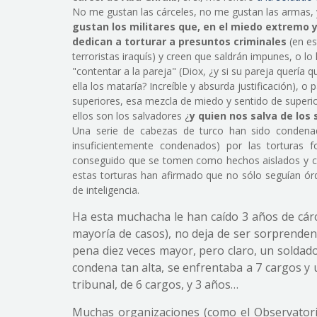
No me gustan las cárceles, no me gustan las armas,
gustan los militares que, en el miedo extremo 
dedican a torturar a presuntos criminales
(en es
terroristas iraquís) y creen que saldrán impunes, o lo
"contentar a la pareja" (Diox, ¿y si su pareja quería
ella los mataría? Increíble y absurda justificación), o 
superiores, esa mezcla de miedo y sentido de superio
ellos son los salvadores ¿
y quien nos salva de los
Una serie de cabezas de turco han sido condena
insuficientemente condenados) por las torturas f
conseguido que se tomen como hechos aislados y co
estas torturas han afirmado que no sólo seguían órd
de inteligencia.
Ha esta muchacha le han caído 3 años de cárc
mayoría de casos), no deja de ser sorprende
pena diez veces mayor, pero claro, un soldado
condena tan alta, se enfrentaba a 7 cargos y 
tribunal, de 6 cargos, y 3 años…
Muchas organizaciones (como el Observator