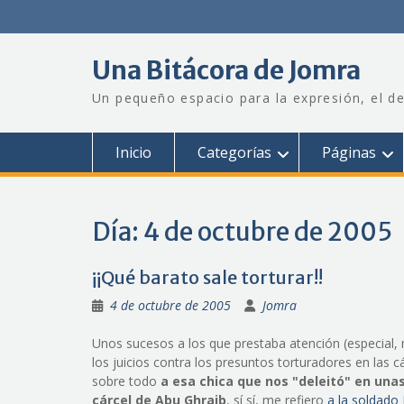
Saltar
al
contenido
Una Bitácora de Jomra
Un pequeño espacio para la expresión, el de
Inicio
Categorías
Páginas
Día:
4 de octubre de 2005
¡¡Qué barato sale torturar!!
4 de octubre de 2005
Jomra
Unos sucesos a los que prestaba atención (especial, 
los juicios contra los presuntos torturadores en las cá
sobre todo
a esa chica que nos "deleitó" en una
cárcel de Abu Ghraib
, sí sí, me refiero
a la soldado