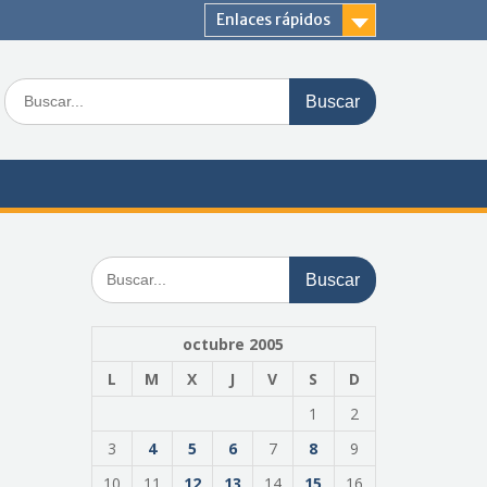
Enlaces rápidos
Buscar:
Buscar:
octubre 2005
L
M
X
J
V
S
D
1
2
3
4
5
6
7
8
9
10
11
12
13
14
15
16