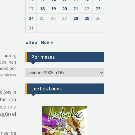
17
18
19
20
21
22
23
24
25
26
27
28
29
30
31
« Sep
Nov »
 ladrón,
Por meses
ndos han
ados por
Por
servicios
meses
Lee Los Lunes
 (en la
bir una
rece una
según el
ense de