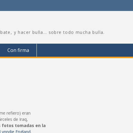
bate, y hacer bulla… sobre todo mucha bulla.
Con firma
me refiero) eran
rceles de Iraq,
s fotos tomadas en la
 Lynndie England
.