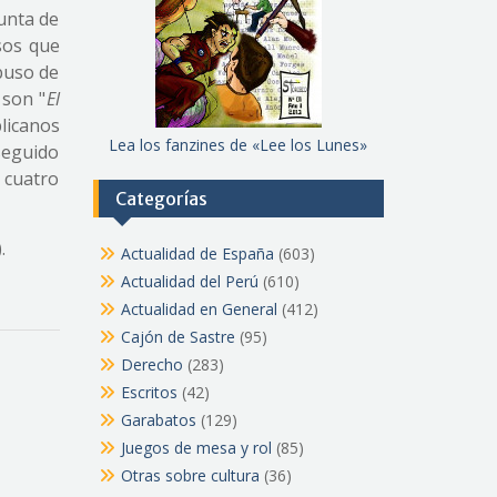
unta de
sos que
abuso de
 son "
El
licanos
Lea los fanzines de «Lee los Lunes»
rseguido
 cuatro
Categorías
.
Actualidad de España
(603)
Actualidad del Perú
(610)
Actualidad en General
(412)
Cajón de Sastre
(95)
Derecho
(283)
Escritos
(42)
Garabatos
(129)
Juegos de mesa y rol
(85)
Otras sobre cultura
(36)