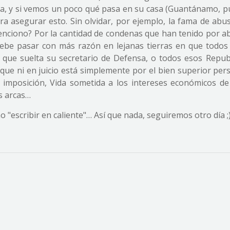
ca, y si vemos un poco qué pasa en su casa (Guantánamo, p
ara asegurar esto. Sin olvidar, por ejemplo, la fama de abu
 menciono? Por la cantidad de condenas que han tenido por 
debe pasar con más razón en lejanas tierras en que todos
as que suelta su secretario de Defensa, o todos esos Repub
e que ni en juicio está simplemente por el bien superior pe
 imposición, Vida sometida a los intereses económicos de
s arcas…
"escribir en caliente"… Así que nada, seguiremos otro día ;)