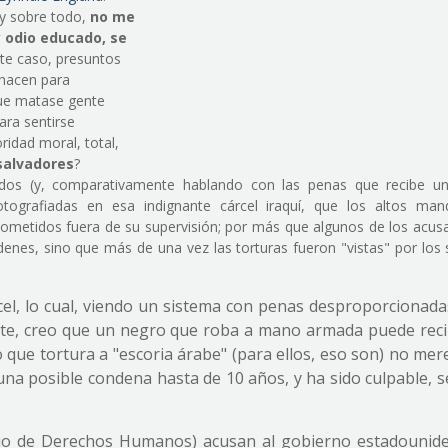
 y sobre todo,
no me
y odio educado, se
te caso, presuntos
 hacen para
 que matase gente
para sentirse
ridad moral, total,
 salvadores
?
dos (y, comparativamente hablando con las penas que recibe un
otografiadas en esa indignante cárcel iraquí, que los altos ma
metidos fuera de su supervisión; por más que algunos de los acus
enes, sino que más de una vez las torturas fueron "vistas" por los 
el, lo cual, viendo un sistema con penas desproporcionadas
nte, creo que un negro que roba a mano armada puede reci
 que tortura a "escoria árabe" (para ellos, eso son) no me
una posible condena hasta de 10 años, y ha sido culpable, 
io de Derechos Humanos) acusan al gobierno estadounid