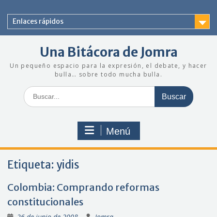
Saltar
al
Enlaces rápidos
contenido
Una Bitácora de Jomra
Un pequeño espacio para la expresión, el debate, y hacer
bulla… sobre todo mucha bulla.
Buscar:
Menú
Etiqueta:
yidis
Colombia: Comprando reformas
constitucionales
26 de junio de 2008
Jomra