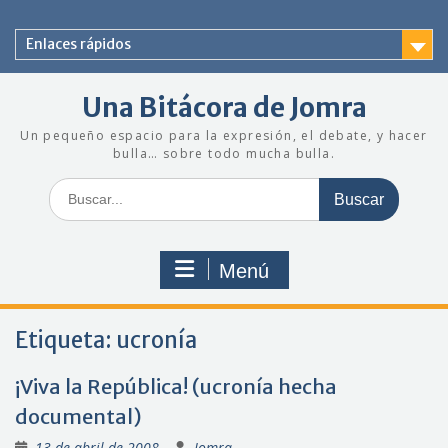
Saltar
al
Enlaces rápidos
contenido
Una Bitácora de Jomra
Un pequeño espacio para la expresión, el debate, y hacer
bulla… sobre todo mucha bulla.
Buscar:
Menú
Etiqueta:
ucronía
¡Viva la República! (ucronía hecha
documental)
13 de abril de 2008
Jomra